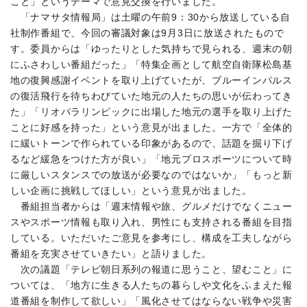
こと」というテーマで意見交換を行いました。
「ナマサタ情報局」は土曜の午前9：30から放送している自
社制作番組で、今回の審議対象は9月3日に放送されたもので
す。委員からは「ゆったりとした気持ちで見られる、週末の朝
にふさわしい番組だった」「特集企画として航空自衛隊松島基
地の復興感謝イベントを取り上げていたが、ブルーインパルス
の復活飛行を待ちわびていた地元の人たちの思いが伝わってき
た」「リオパラリンピックに出場した地元の選手を取り上げた
ことに好感を持った」という意見が出ました。一方で「全体的
に緩いトーンで作られている印象があるので、話題を掘り下げ
るなど緩急をつけた方が良い」「地元プロスポーツについて時
に厳しいスタンスでの放送が必要なのではないか」「もっと新
しい企画に挑戦してほしい」という意見が出ました。
番組担当者からは「週末情報や旅、グルメだけでなくニュー
スやスポーツ情報も取り入れ、男性にも支持される番組を目指
している。いただいたご意見を参考にし、構成を工夫しながら
番組を充実させていきたい」と語りました。
次の議題「テレビ朝日系列の報道に思うこと、望むこと」に
ついては、「地方に生きる人たちの暮らしや文化をふまえた報
道番組を制作して欲しい」「風化させてはならない戦争や災害