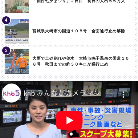
「仙台七夕まつり」２日目 初日の人出６６万人
宮城県大崎市の国道１０８号 全面通行止め解除
大雨で土砂崩れや倒木 大崎市鳴子温泉の国道１０
８号 秋田までの約３０キロが通行止め