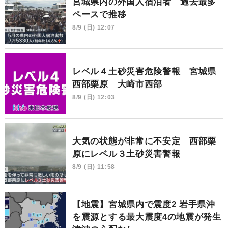
宮城県内の外国人宿泊者 過去最多
ペースで推移
8/9 (日) 12:07
レベル４土砂災害危険警報 宮城県
西部栗原 大崎市西部
8/9 (日) 12:03
大気の状態が非常に不安定 西部栗
原にレベル３土砂災害警報
8/9 (日) 11:58
【地震】宮城県内で震度2 岩手県沖
を震源とする最大震度4の地震が発生