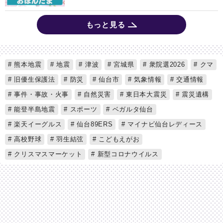
もっと見る
熊本地震
地震
津波
宮城県
衆院選2026
クマ
旧優生保護法
防災
仙台市
気象情報
交通情報
事件・事故・火事
自然災害
東日本大震災
震災遺構
能登半島地震
スポーツ
ベガルタ仙台
楽天イーグルス
仙台89ERS
マイナビ仙台レディース
高校野球
羽生結弦
こどもえがお
クリスマスマーケット
新型コロナウイルス