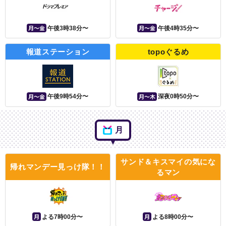
月〜金
月〜金
午後3時38分〜
午後4時35分〜
報道ステーション
topoぐるめ
月〜金
月〜木
午後9時54分〜
深夜0時50分〜
月
サンド＆キスマイの気にな
帰れマンデー見っけ隊！！
るマン
月
月
よる7時00分〜
よる8時00分〜