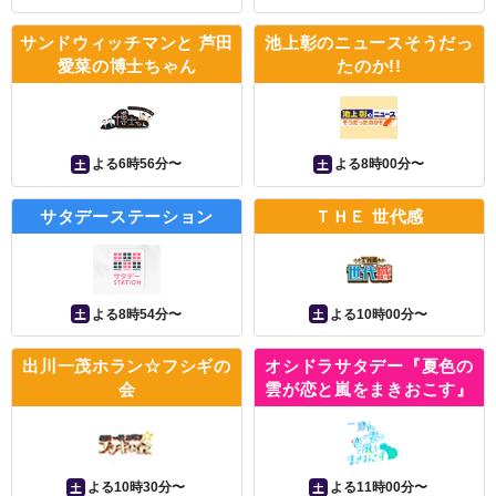
サンドウィッチマンと 芦田
池上彰のニュースそうだっ
愛菜の博士ちゃん
たのか!!
土
土
よる6時56分〜
よる8時00分〜
サタデーステーション
ＴＨＥ 世代感
土
土
よる8時54分〜
よる10時00分〜
出川一茂ホラン☆フシギの
オシドラサタデー『夏色の
会
雲が恋と嵐をまきおこす』
土
土
よる10時30分〜
よる11時00分〜