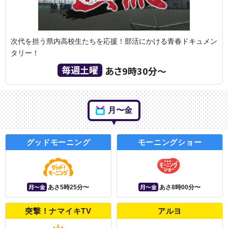
次代を担う県内高校生たちを応援！部活にかける青春ドキュメン
タリー！
毎週土曜
あさ9時30分〜
月〜金
グッドモーニング
モーニングショー
月〜金
月〜金
あさ5時25分〜
あさ8時00分〜
突撃！ナマイキTV
アルヨ