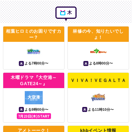
木
相葉ヒロミのお困りですカ
林修の今、知りたいでし
ー？
ょ！
木
木
よる7時00分〜
よる8時00分〜
木曜ドラマ『大空港～
ＶＩＶＡ！ＶＥＧＡＬＴＡ
GATE24～』
木
木
よる9時00分〜
よる11時10分〜
7月23日(木)START
アメトーーク！
khbイベント情報