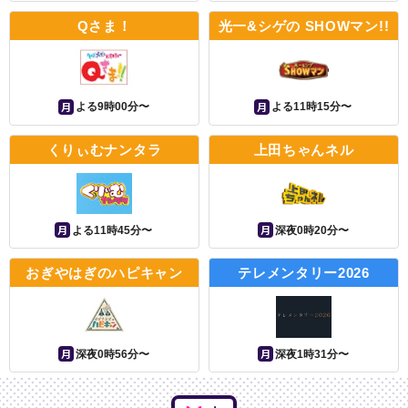
Qさま！
光一&シゲの SHOWマン!!
月
月
よる9時00分〜
よる11時15分〜
くりぃむナンタラ
上田ちゃんネル
月
月
よる11時45分〜
深夜0時20分〜
おぎやはぎのハピキャン
テレメンタリー2026
月
月
深夜0時56分〜
深夜1時31分〜