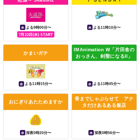
水
水
よる9時00分〜
よる11時10分〜
7月22日(水) START
IMAnimation W「片田舎の
かまいガチ
おっさん、剣聖になるII」
水
水
よる11時15分〜
よる11時45分〜
骨までしゃぶらせて アナ
おにぎりあたためますか
タだけあるある飯店
水
水
深夜0時20分〜
深夜0時56分〜