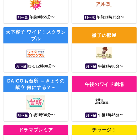
月〜金
月〜木
午前9時55分〜
午前11時35分〜
大下容子 ワイド！スクラン
徹子の部屋
ブル
月〜金
月〜金
ひる12時00分〜
午後1時00分〜
DAIGOも台所 ～きょうの
午後のワイド劇場
献立 何にする？～
月〜金
月〜金
午後1時30分〜
午後1時45分〜
ドラマプレミア
チャージ！