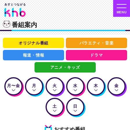
番組案内
オリジナル番組
バラエティ・音楽
報道・情報
ドラマ
アニメ・キッズ
月〜金
月
火
水
木
金
土
日
おすすめ番組