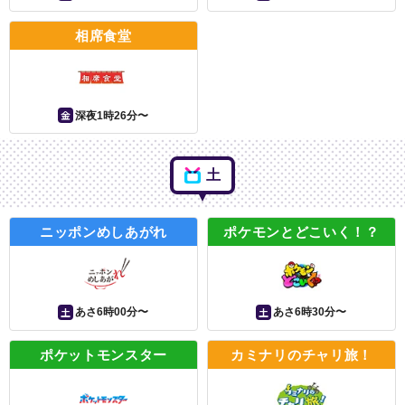
相席食堂
金
深夜1時26分〜
土
ニッポンめしあがれ
ポケモンとどこいく！？
土
土
あさ6時00分〜
あさ6時30分〜
ポケットモンスター
カミナリのチャリ旅！