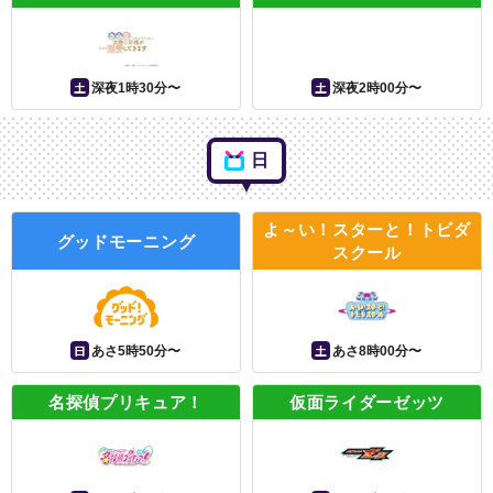
土
土
深夜1時30分〜
深夜2時00分〜
日
よ～い！スターと！トビダ
グッドモーニング
スクール
日
土
あさ5時50分〜
あさ8時00分〜
名探偵プリキュア！
仮面ライダーゼッツ