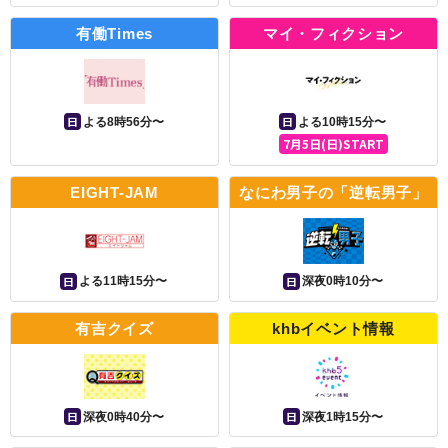
有働Times
マイ・フィクション
日
日
よる8時56分〜
よる10時15分〜
7月5日(日)START
EIGHT-JAM
なにわ男子の「逆転男子」
日
日
よる11時15分〜
深夜0時10分〜
有吉クイズ
khbイベント情報
日
日
深夜0時40分〜
深夜1時15分〜