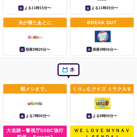
火
火
よる11時15分〜
よる11時45分〜
夫が寝たあとに
BREAK OUT
火
火
深夜0時20分〜
深夜0時56分〜
水
朝メシまで。
くりぃむクイズ ミラクル９
水
水
よる7時00分〜
よる8時00分〜
大追跡～警視庁SSBC強行
ＷＥ ＬＯＶＥ ＭＹＮＡＶ
犯係～ Season2
Ｉ ＳＥＮＤＡＩ