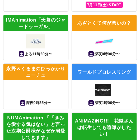
7月11日(土) START
IMAnimation「天幕のジャ
あざとくて何が悪いの？
ードゥーガル」
土
土
よる11時30分〜
深夜0時00分〜
永野＆くるまのひっかかり
ワールドプロレスリング
ニーチェ
土
土
深夜0時35分〜
深夜1時00分〜
NUMAnimation 「「きみ
ANiMAZiNG!!! 花織さん
を愛する気はない」と言っ
は転生しても喧嘩がした
た次期公爵様がなぜか溺愛
い！
してきます」