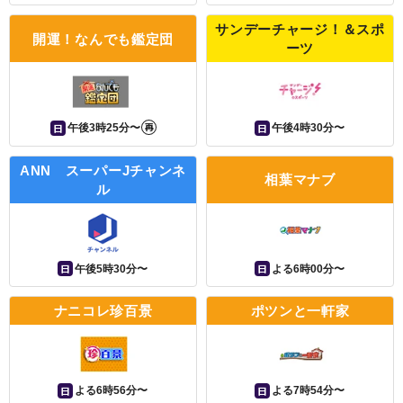
サンデーチャージ！＆スポ
開運！なんでも鑑定団
ーツ
再
日
日
午後3時25分〜
午後4時30分〜
ANN スーパーJチャンネ
相葉マナブ
ル
日
日
午後5時30分〜
よる6時00分〜
ナニコレ珍百景
ポツンと一軒家
日
日
よる6時56分〜
よる7時54分〜