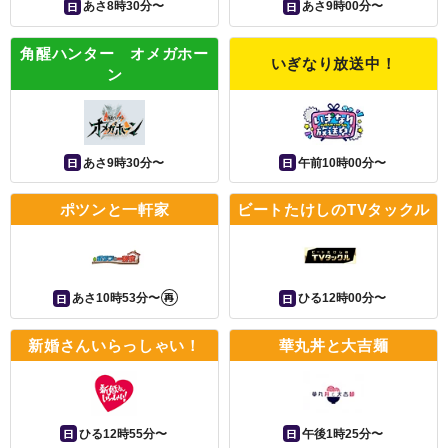
日
日
あさ8時30分〜
あさ9時00分〜
角醒ハンター オメガホー
いぎなり放送中！
ン
日
日
あさ9時30分〜
午前10時00分〜
ポツンと一軒家
ビートたけしのTVタックル
再
日
日
あさ10時53分〜
ひる12時00分〜
新婚さんいらっしゃい！
華丸丼と大吉麺
日
日
ひる12時55分〜
午後1時25分〜