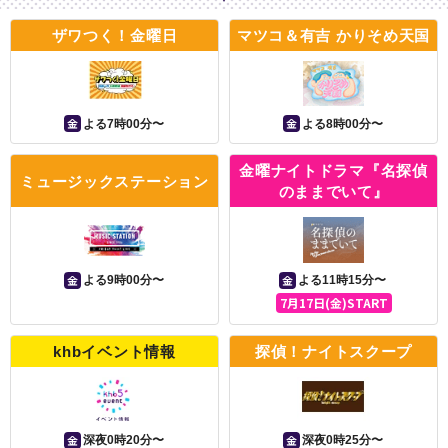
ザワつく！金曜日
マツコ＆有吉 かりそめ天国
金
金
よる7時00分〜
よる8時00分〜
金曜ナイトドラマ『名探偵
ミュージックステーション
のままでいて』
金
金
よる9時00分〜
よる11時15分〜
7月17日(金)START
khbイベント情報
探偵！ナイトスクープ
金
金
深夜0時20分〜
深夜0時25分〜