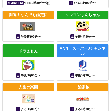
再
毎月第2土曜
土
午前10時30分〜
ひる12時00分〜
開運！なんでも鑑定団
クレヨンしんちゃん
土
土
午後1時00分〜
午後4時30分〜
ANN スーパーJチャンネ
ドラえもん
ル
土
土
午後5時00分〜
午後5時30分〜
人生の楽園
1泊家族
土
土
よる6時00分〜
よる6時30分〜