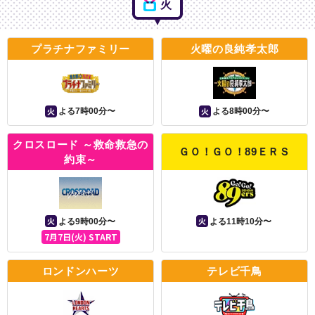
火
プラチナファミリー
火曜の良純孝太郎
火
火
よる7時00分〜
よる8時00分〜
クロスロード ～救命救急の
ＧＯ！ＧＯ！89ＥＲＳ
約束～
火
火
よる9時00分〜
よる11時10分〜
7月7日(火) START
ロンドンハーツ
テレビ千鳥