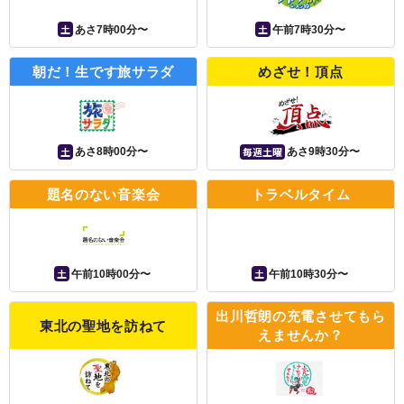
土
土
あさ7時00分〜
午前7時30分〜
朝だ！生です旅サラダ
めざせ！頂点
土
毎週土曜
あさ8時00分〜
あさ9時30分〜
題名のない音楽会
トラベルタイム
土
土
午前10時00分〜
午前10時30分〜
出川哲朗の充電させてもら
東北の聖地を訪ねて
えませんか？