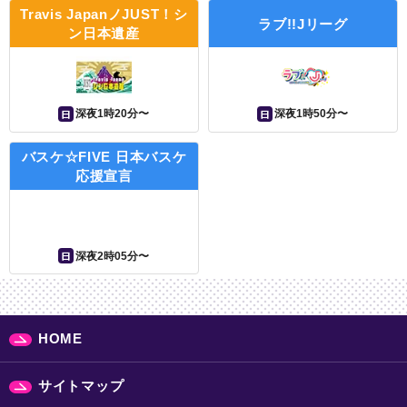
Travis JapanノJUST！シ
ラブ!!Jリーグ
ン日本遺産
日
日
深夜1時20分〜
深夜1時50分〜
バスケ☆FIVE 日本バスケ
応援宣言
日
深夜2時05分〜
HOME
サイトマップ