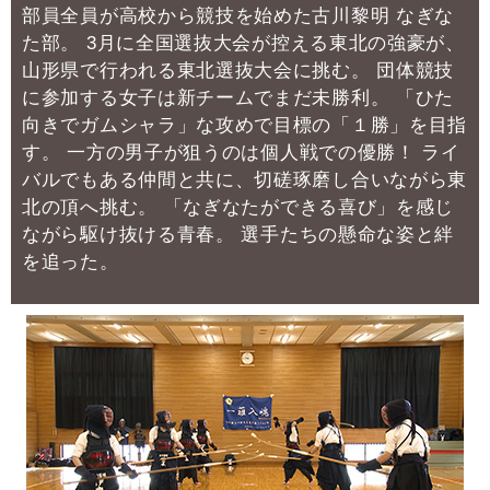
部員全員が高校から競技を始めた古川黎明 なぎな
た部。
3月に全国選抜大会が控える東北の強豪が、
山形県で行われる東北選抜大会に挑む。
団体競技
に参加する女子は新チームでまだ未勝利。
「ひた
向きでガムシャラ」な攻めで目標の「１勝」を目指
す。
一方の男子が狙うのは個人戦での優勝！
ライ
バルでもある仲間と共に、切磋琢磨し合いながら東
北の頂へ挑む。
「なぎなたができる喜び」を感じ
ながら駆け抜ける青春。
選手たちの懸命な姿と絆
を追った。