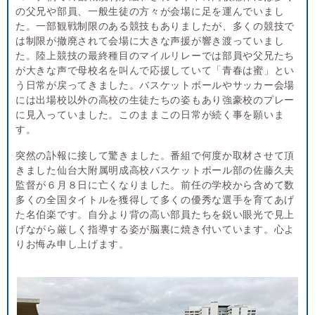
の父兄や部員、一般生徒の方々が会場に足を運んでいまし
た。一部観戦制限のある競技もありましたが、多くの競技で
は制限が撤廃されて会場に大きな声援が響き渡っていまし
た。陸上競技の最終種目のマイルリレーでは部員や父兄たち
が大きな声で母校名を叫んで応援していて「青春は蜜」とい
う日常が戻ってきました。バスケットボールやサッカー会場
には出場校以外の高校の生徒たちの姿もあり強豪校のプレー
に見入っていました。このままこの日常が続く事を願いま
す。
突然の訃報に接して驚きました。番組で何度か取材させて頂
きました仙台大附属明成高校バスケットボール部の佐藤久夫
監督が６月８日に亡くなりました。前任の学校から含めて数
多くの全国タイトルを獲得して多くの優秀な選手を育てあげ
た名伯楽です。自分より背の高い部員たちを鋭い眼光で見上
げながら厳しく指導する姿が脳裏に焼き付いています。心よ
りお悔み申し上げます。