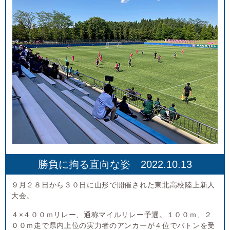
勝負に拘る直向な姿 2022.10.13
９月２８日から３０日に山形で開催された東北高校陸上新人
大会。
４×４００ｍリレー、通称マイルリレー予選。１００ｍ、２
００ｍ走で県内上位の実力者のアンカーが４位でバトンを受