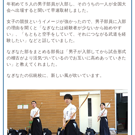
年初めて５人の男子部員が入部し、そのうちの一人が全国大
会へ出場すると聞いて早速取材しました。
女子の競技というイメージが強かったので、男子部員に入部
の理由を聞くと「なぎなたは経験者が少ないから始めやす
い」、「もともと空手をしていて、それにつながる武道を経
験したい」などと話していました。
なぎなた部をまとめる部長は「男子が入部してから試合形式
の稽古がより活気づいているのでお互いに高めあっていきた
い」と教えてくれました。
なぎなたの伝統校に、新しい風が吹いています。