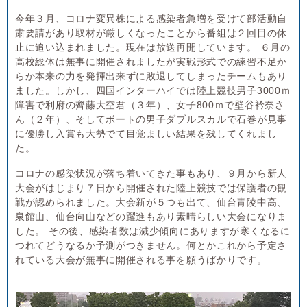
今年３月、コロナ変異株による感染者急増を受けて部活動自
粛要請があり取材が厳しくなったことから番組は２回目の休
止に追い込まれました。現在は放送再開しています。 ６月の
高校総体は無事に開催されましたが実戦形式での練習不足か
らか本来の力を発揮出来ずに敗退してしまったチームもあり
ました。しかし、四国インターハイでは陸上競技男子3000ｍ
障害で利府の齊藤大空君（３年）、女子800ｍで壁谷衿奈さ
ん（２年）、そしてボートの男子ダブルスカルで石巻が見事
に優勝し入賞も大勢でて目覚ましい結果を残してくれまし
た。
コロナの感染状況が落ち着いてきた事もあり、９月から新人
大会がはじまり７日から開催された陸上競技では保護者の観
戦が認められました。大会新が５つも出て、仙台青陵中高、
泉館山、仙台向山などの躍進もあり素晴らしい大会になりま
した。 その後、感染者数は減少傾向にありますが寒くなるに
つれてどうなるか予測がつきません。何とかこれから予定さ
れている大会が無事に開催される事を願うばかりです。