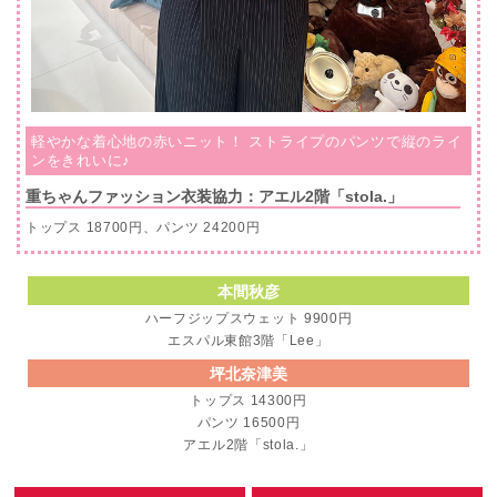
軽やかな着心地の赤いニット！ ストライプのパンツで縦のライ
ンをきれいに♪
重ちゃんファッション衣装協力：アエル2階「stola.」
トップス 18700円、パンツ 24200円
本間秋彦
ハーフジップスウェット 9900円
エスパル東館3階「Lee」
坪北奈津美
トップス 14300円
パンツ 16500円
アエル2階「stola.」