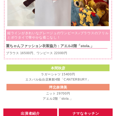
縦ラインがきれいなグレージュのワンピース♪ブラウスのフリル
とボウタイで華やかな着こなし！
重ちゃんファッション衣装協力：アエル2階「stola.」
ブラウス 16500円、ワンピース 22000円
本間秋彦
ラガーシャツ 15400円
エスパル仙台店東館4階「CANTERBURY」
坪北奈津美
ニット 29700円
アエル2階「stola.」
出演者紹介
ナマなキッチン