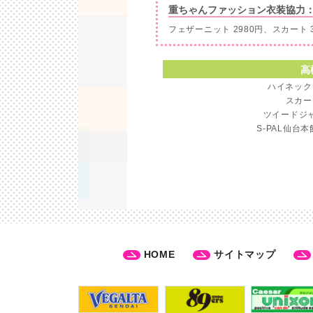
重ちゃんファッション衣装協力：S-
フェザーニット 2980円、スカート 3
高
ハイネックニ
スカート
ツイードジャ
S-PAL仙台本
HOME
サイトマップ