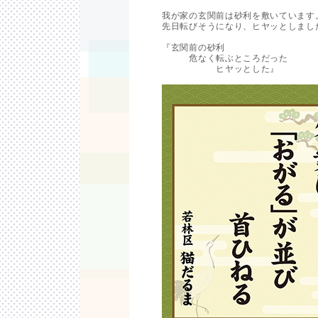
我が家の玄関前は砂利を敷いています
先日転びそうになり、ヒヤッとしまし
『玄関前の砂利
危なく転ぶところだった
ヒヤッとした』