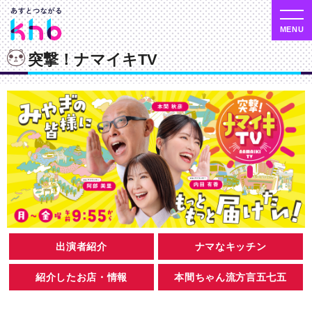
突撃！ナマイキTV
出演者紹介
ナマなキッチン
紹介したお店・情報
本間ちゃん流方言五七五