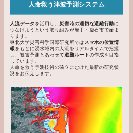
人命救う津波予測システム
人流データ
を活用し、
災害時の適切な避難行動
に
つなげようという取り組みが岩手・釜石市で始ま
ります。
東北大学災害科学国際研究所では
スマホの位置情
報
をもとに浸水域内の人流をリアルタイムで把握
し、
被害予測とあわせて
避難ルート
の作成を目指
しています。
人命を救う予測技術の確立にむけた最新の研究状
況をお伝えします。