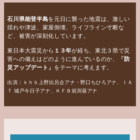
石川県能登半島
を元日に襲った地震は、
激しい
揺れや津波、家屋倒壊、ライフライン寸断な
ど、被害が深刻化しています。
東日本大震災から
１３年
が経ち、
東北３県で災
害への備えはどのように進んでいるのか、
「防
災アップデート」
をテーマに考えます。
出演：ｋｈｂ上野比呂企アナ・野口ちひろアナ、ＩＡ
Ｔ 城戸今日子アナ、ＫＦＢ岩渕葵アナ