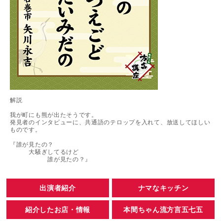
解説
我が町にも熊が出たそうです。
発見者のインタビューに、共通語のテロップを入れて、放送してほしい
ものです。
『誰が見たの？
大騒ぎしてるけど
誰が見たの？』
出演者紹介
ナマなキッチン
紹介したお店・情報
本間ちゃん流方言五七五