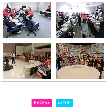
BACK<<
>>TOP