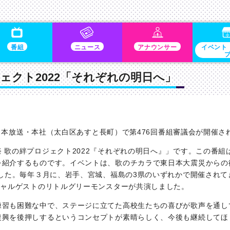
番組
ニュース
アナウンサー
イベント
ェクト2022「それぞれの明日へ」
東日本放送・本社（太白区あすと長町）で第476回番組審議会が開催さ
歌の絆プロジェクト2022『それぞれの明日へ』」です。この番組
を紹介するものです。イベントは、歌のチカラで東日本大震災からの
ました。毎年３月に、岩手、宮城、福島の3県のいずれかで開催され
シャルゲストのリトルグリーモンスターが共演しました。
習も困難な中で、ステージに立てた高校生たちの喜びが歌声を通し
復興を後押しするというコンセプトが素晴らしく、今後も継続してほ