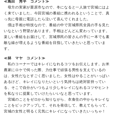
≪島田 秀平 コメント≫
母方の実家が栗原市なので、冬になると一人旅で宮城にはよ
く来ていました。今回宮城の番組に携われるということで、真
っ先に母親に電話したら泣いて喜んでくれました。
僕は手相が特技なので、番組の中で宮城県民全員の手を見た
いなという野望があります。手相はどんどん変わっています。
楽しい番組をお届けして、宮城県民の皆さんの手に一本でも素
敵な線が増えるような番組を目指していきたいと思っていま
す。
≪林 マヤ コメント≫
私のコーナーではキレイになれるコツをお伝えします。お米
農家にロケで伺った際、力仕事で頑張る男性を支えているの
は、女性だなとすごく思いました。女性はやることがいっぱい
あるけど、キレイになりたいという気持ちは絶対皆持ってい
る、そこで自分がいつもより少しキレイになれるコツやヒント
を私なりに提案していけたらいいなと思っています。
宮城のことをゼロから知りながら、衣食住の中からキレイな
ことをピックアップして、それを発信して、教えてもらって、
宮城の女性と明るく元気にキレイになっていきたいっちゃ！