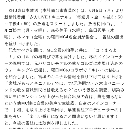
KHB東日本放送（本社仙台市青葉区）は、6月5日（月）より
新情報番組「夕方LIVE！キニナル」（毎週月～金 午後3：50
～午後4：50）の放送をスタートしました。放送初回には、ゴ
ルゴ松本（月・火曜）、森公美子（水曜）、島田秀平（木
曜）、林マヤ（金曜）の曜日MC4名全員が集合し、番組の船出
を盛り上げました。
記念すべき初回は、MC全員の拍手と共に、「はじまるよ
～！」のゴルゴの雄叫びで幕を開けました。林のメインコーナ
ーの説明では、元パリコレモデルの林がゴルゴに本場仕込みの
ウォーキングを伝授し、曜日MCのコラボで「キレイの秘訣」
を紹介しました。宮城のキニナル情報を掘り下げて取り上げる
「宮城がもっとキニナル」では、“地元遊園地・八木山ベニーラ
ンドの歌を宮城県民は皆歌えるか？”という仮説を調査。馴染み
深い曲にテンションが上がった仙台出身の森は、曲を知らない
という他MC陣に自慢の美声で生披露。自身のメインコーナー
で「手相」を取り上げる島田は、早速番組プロデューサーの手
相を占い、「楽しい番組になること間違いないと思います！」
と、今後の番組に太鼓判を押しました。