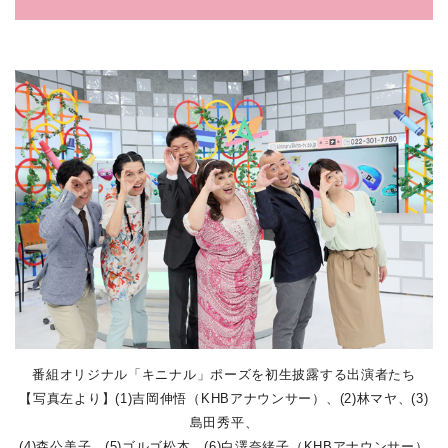
番組オリジナル「キニナル」ポーズを初生披露する出演者たち
【写真左より】(1)吉岡伸悟（KHBアナウンサー）、(2)林マヤ、(3)
島田秀平、
(4)森公美子、(5)ゴルゴ松本、(6)白澤奈緒子（KHBアナウンサー）