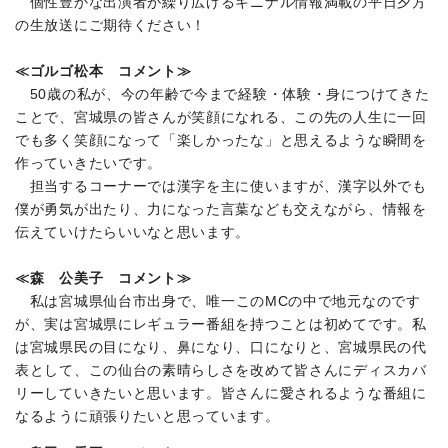
個性豊かな出演者が繰り広げるキニナル情報満載の平日夕方
の生放送にご期待ください！
≪ゴルゴ松本 コメント≫
50歳の私が、今の年齢で今まで経験・体験・身につけてきた
ことで、宮城県の皆さんが笑顔になれる、この先の人生に一回
でも多く笑顔になって「楽しかったな」と思えるような瞬間を
作っていきたいです。
担当するコーナーでは漢字を主に使いますが、漢字以外でも
僕が勇気が出たり、力になった言葉なども交えながら、情報を
伝えていけたらいいなと思います。
≪森 公美子 コメント≫
私は宮城県仙台市出身で、唯一このMCの中で地元なのです
が、実は宮城県にレギュラー番組を持つことは初めてです。私
は宮城県民の目になり、鼻になり、口になりと、宮城県民の代
表として、この仙台の素晴らしさを改めて皆さんにディスカバ
リーしていきたいと思います。皆さんに愛されるような番組に
なるように頑張りたいと思っています。