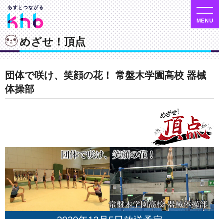
めざせ！頂点
団体で咲け、笑顔の花！ 常盤木学園高校 器械
体操部