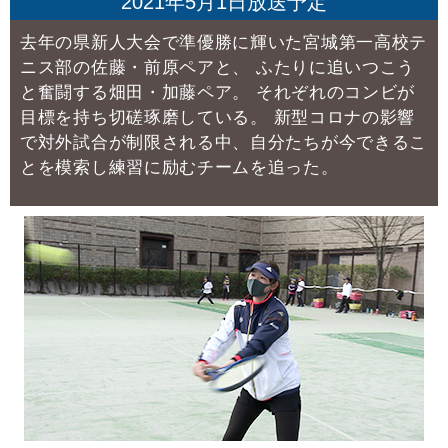
2021年5月1日放送予定
去年の県新人大会で準優勝に輝いた宮城第一高校テ
ニス部の佐藤・前原ペアと、
ふたりに追いつこう
と奮闘する畑田・加藤ペア。
それぞれのコンビが
目標を持ち切磋琢磨している。
新型コロナの影響
で対外試合が制限される中、自分たちが今できるこ
とを模索し練習に励むチームを追った。