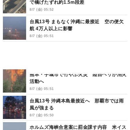
で橋げたずれ約1.5m段差
8/7 (金) 05:52
台風13号 まもなく沖縄に最接近 空の便欠
航 4万人以上に影響
8/7 (金) 05:51
熊本・宇城市で竹やぶ火災 陸自ヘリが消火
活動へ
8/7 (金) 05:51
台風13号 沖縄本島最接近へ 那覇市では雨
風が強まる
8/7 (金) 05:50
ホルムズ海峡合意案に罰金課す内容 米イス