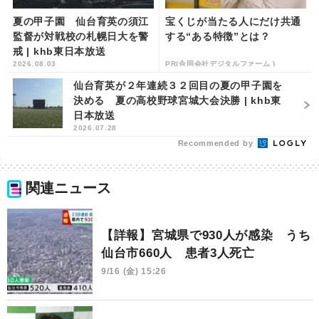
夏の甲子園 仙台育英の須江
宝くじが当たる人にだけ共通
監督が対戦校の札幌日大を警
する“ある特徴”とは？
戒 | khb東日本放送
2026.08.03
PR(合同会社デジタルファーム )
仙台育英が２年連続３２回目の夏の甲子園を
決める 夏の高校野球宮城大会決勝 | khb東
日本放送
2026.07.28
Recommended by
関連ニュース
【詳報】宮城県で930人が感染 うち
仙台市660人 患者3人死亡
9/16 (金) 15:26