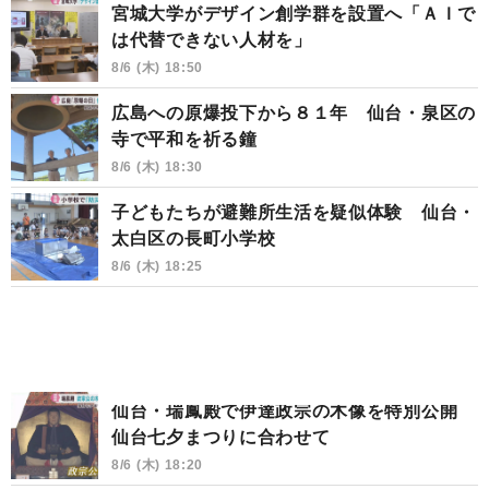
宮城大学がデザイン創学群を設置へ「ＡＩで
は代替できない人材を」
8/6 (木) 18:50
広島への原爆投下から８１年 仙台・泉区の
寺で平和を祈る鐘
8/6 (木) 18:30
子どもたちが避難所生活を疑似体験 仙台・
太白区の長町小学校
8/6 (木) 18:25
仙台・瑞鳳殿で伊達政宗の木像を特別公開
仙台七夕まつりに合わせて
8/6 (木) 18:20