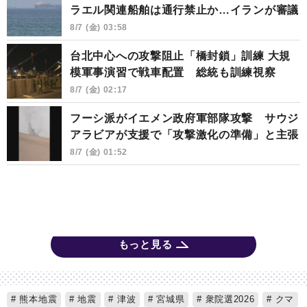
ラエル関連船舶は通行禁止か…イランが審議
8/7 (金) 03:58
台北中心への攻撃阻止「橋封鎖」訓練 大規
模軍事演習で戦車配置 総統も訓練視察
8/7 (金) 02:17
フーシ派がイエメン政府軍部隊攻撃 サウジ
アラビアが支援で「攻撃激化の準備」と主張
8/7 (金) 01:52
もっと見る
熊本地震
地震
津波
宮城県
衆院選2026
クマ