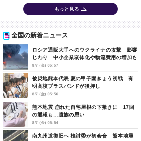
もっと見る
全国の新着ニュース
ロシア通販大手へのウクライナの攻撃 影響
じわり 中小企業弱体化や物流費用の増加も
8/7 (金) 05:57
被災地熊本代表 夏の甲子園きょう初戦 有
明高校ブラスバンドが後押し
8/7 (金) 05:56
熊本地震 崩れた自宅屋根の下敷きに 17回
の通報も…遺族の思い
8/7 (金) 05:54
南九州道復旧へ 検討委が初会合 熊本地震