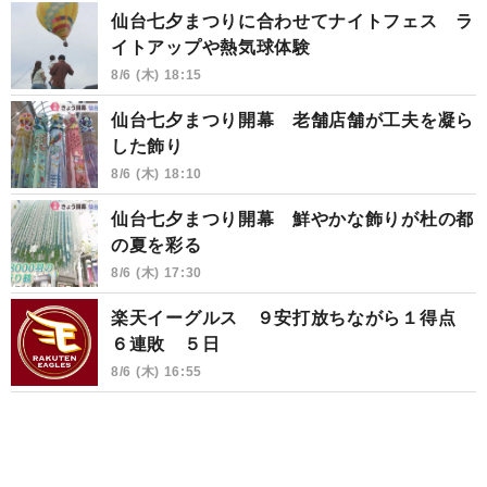
仙台七夕まつりに合わせてナイトフェス ラ
イトアップや熱気球体験
8/6 (木) 18:15
仙台七夕まつり開幕 老舗店舗が工夫を凝ら
した飾り
8/6 (木) 18:10
仙台七夕まつり開幕 鮮やかな飾りが杜の都
の夏を彩る
8/6 (木) 17:30
楽天イーグルス ９安打放ちながら１得点
６連敗 ５日
8/6 (木) 16:55