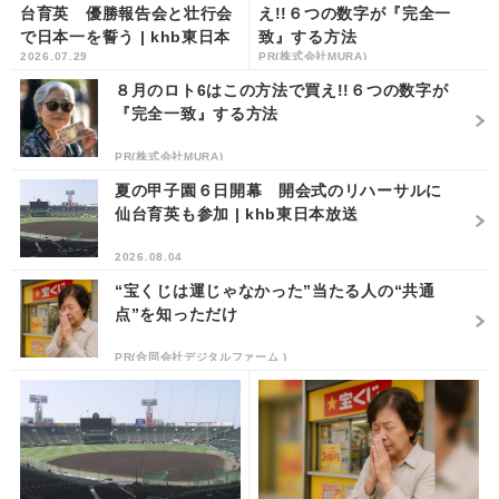
台育英 優勝報告会と壮行会
え!!６つの数字が『完全一
で日本一を誓う | khb東日本
致』する方法
2026.07.29
PR(株式会社MURA)
放送
８月のロト6はこの方法で買え!!６つの数字が
『完全一致』する方法
PR(株式会社MURA)
夏の甲子園６日開幕 開会式のリハーサルに
仙台育英も参加 | khb東日本放送
2026.08.04
“宝くじは運じゃなかった”当たる人の“共通
点”を知っただけ
PR(合同会社デジタルファーム )