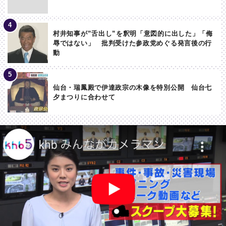
村井知事が”舌出し”を釈明「意図的に出した」「侮
辱ではない」 批判受けた参政党めぐる発言後の行
動
仙台・瑞鳳殿で伊達政宗の木像を特別公開 仙台七
夕まつりに合わせて