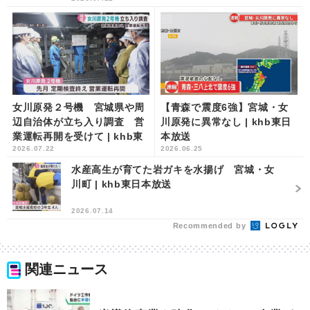
女川原発２号機 宮城県や周
【青森で震度6強】宮城・女
辺自治体が立ち入り調査 営
川原発に異常なし | khb東日
業運転再開を受けて | khb東
本放送
2026.07.22
2026.06.25
日本放送
水産高生が育てた岩ガキを水揚げ 宮城・女
川町 | khb東日本放送
2026.07.14
Recommended by
関連ニュース