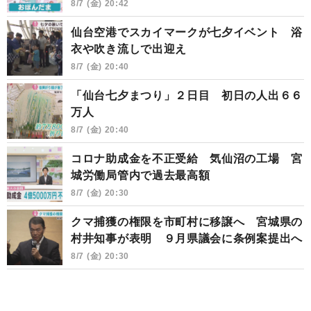
8/7 (金) 20:42
仙台空港でスカイマークが七夕イベント 浴
衣や吹き流しで出迎え
8/7 (金) 20:40
「仙台七夕まつり」２日目 初日の人出６６
万人
8/7 (金) 20:40
コロナ助成金を不正受給 気仙沼の工場 宮
城労働局管内で過去最高額
8/7 (金) 20:30
クマ捕獲の権限を市町村に移譲へ 宮城県の
村井知事が表明 ９月県議会に条例案提出へ
8/7 (金) 20:30