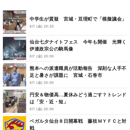
中学生が質疑 宮城・亘理町で「模擬議会」
8/7 (金) 20:20
仙台七夕ナイトフェス 今年も開催 光輝く
伊達政宗公の騎馬像
8/7 (金) 20:00
熊本への派遣職員が活動報告 深刻な人手不
足と暑さが課題に 宮城・石巻市
8/7 (金) 20:00
円安＆物価高…夏休みどう過ごす？トレンド
は「安・近・短」
8/7 (金) 20:00
ベガルタ仙台８日開幕戦 藤枝ＭＹＦＣと対
戦