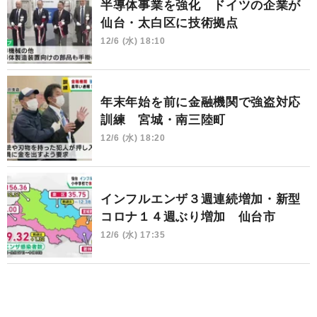
半導体事業を強化 ドイツの企業が
仙台・太白区に技術拠点
12/6 (水) 18:10
年末年始を前に金融機関で強盗対応
訓練 宮城・南三陸町
12/6 (水) 18:20
インフルエンザ３週連続増加・新型
コロナ１４週ぶり増加 仙台市
12/6 (水) 17:35