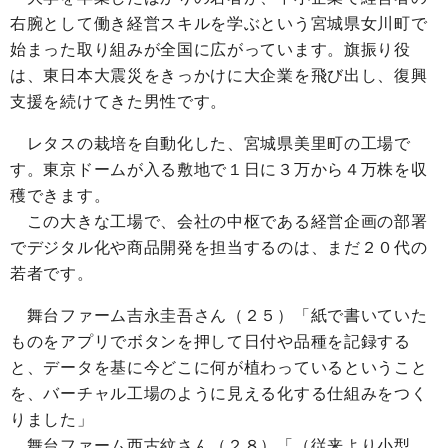
右腕として働き経営スキルを学ぶという宮城県女川町で
始まった取り組みが全国に広がっています。旗振り役
は、東日本大震災をきっかけに大企業を飛び出し、復興
支援を続けてきた男性です。
レタスの栽培を自動化した、宮城県美里町の工場で
す。東京ドームが入る敷地で１日に３万から４万株を収
穫できます。
この大きな工場で、会社の中枢である経営企画の部署
でデジタル化や商品開発を担当するのは、まだ２０代の
若者です。
舞台ファーム吉永圭吾さん（２５）「紙で書いていた
ものをアプリでボタンを押して日付や品種を記録する
と、データを基に今どこに何が植わっているということ
を、バーチャル工場のように見える化する仕組みをつく
りました」
舞台ファーム西古紋さん（２８）「（従来より小型