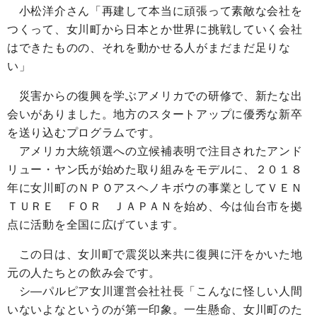
小松洋介さん「再建して本当に頑張って素敵な会社を
つくって、女川町から日本とか世界に挑戦していく会社
はできたものの、それを動かせる人がまだまだ足りな
い」
災害からの復興を学ぶアメリカでの研修で、新たな出
会いがありました。地方のスタートアップに優秀な新卒
を送り込むプログラムです。
アメリカ大統領選への立候補表明で注目されたアンド
リュー・ヤン氏が始めた取り組みをモデルに、２０１８
年に女川町のＮＰＯアスヘノキボウの事業としてＶＥＮ
ＴＵＲＥ ＦＯＲ ＪＡＰＡＮを始め、今は仙台市を拠
点に活動を全国に広げています。
この日は、女川町で震災以来共に復興に汗をかいた地
元の人たちとの飲み会です。
シ―パルピア女川運営会社社長「こんなに怪しい人間
いないよなというのが第一印象。一生懸命、女川町のた