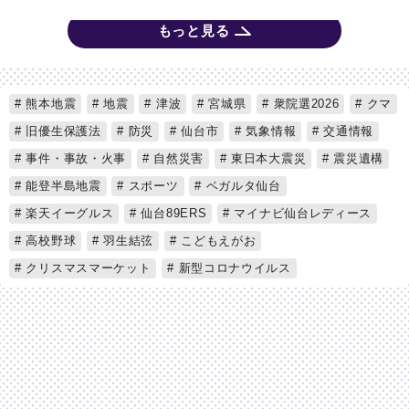
もっと見る
熊本地震
地震
津波
宮城県
衆院選2026
クマ
旧優生保護法
防災
仙台市
気象情報
交通情報
事件・事故・火事
自然災害
東日本大震災
震災遺構
能登半島地震
スポーツ
ベガルタ仙台
楽天イーグルス
仙台89ERS
マイナビ仙台レディース
高校野球
羽生結弦
こどもえがお
クリスマスマーケット
新型コロナウイルス