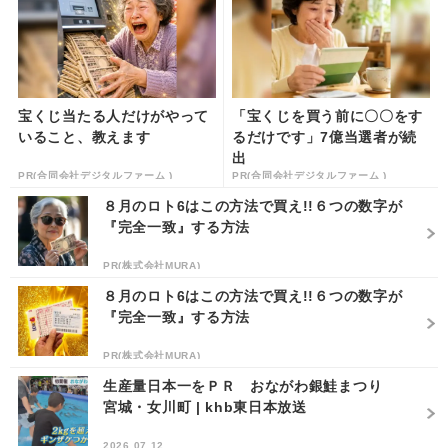
宝くじ当たる人だけがやって
「宝くじを買う前に〇〇をす
いること、教えます
るだけです」7億当選者が続
出
PR(合同会社デジタルファーム )
PR(合同会社デジタルファーム )
８月のロト6はこの方法で買え!!６つの数字が
『完全一致』する方法
PR(株式会社MURA)
８月のロト6はこの方法で買え!!６つの数字が
『完全一致』する方法
PR(株式会社MURA)
生産量日本一をＰＲ おながわ銀鮭まつり
宮城・女川町 | khb東日本放送
2026.07.12