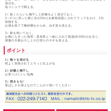
混ぜる。
塩コショウで調える。
2）粗くたたいた梅干しと砂糖をよく混ぜておく。
3～4つに切った餅と水(100cc)を耐熱容器に入れてラップをかけ、2分
加熱する。
お湯を捨てて梅砂糖をからめ、ゆず皮を添える。
3）餅を焼いておく。
お椀にちぎった海苔・昆布茶と一緒に入れて熱湯(約300cc)を注ぐ。
適量の大根おろしと小口切りのネギを添える。
ポイント
1）熱々を混ぜる
程よく加熱されてとろっと仕上がる
2）砂糖と梅干し
お茶うけにいい塩梅
3）焼きもち!
香ばしさが身上なのでこんがり焼いてください