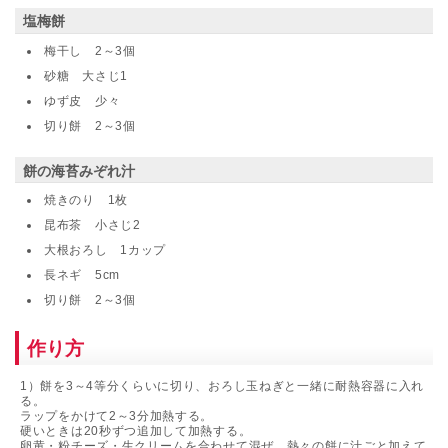
塩梅餅
梅干し 2～3個
砂糖 大さじ1
ゆず皮 少々
切り餅 2～3個
餅の海苔みぞれ汁
焼きのり 1枚
昆布茶 小さじ2
大根おろし 1カップ
長ネギ 5cm
切り餅 2～3個
作り方
1）餅を3～4等分くらいに切り、おろし玉ねぎと一緒に耐熱容器に入れ
る。
ラップをかけて2～3分加熱する。
硬いときは20秒ずつ追加して加熱する。
卵黄・粉チーズ・生クリームを合わせて混ぜ、熱々の餅に汁ごと加えて