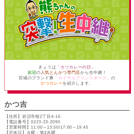
きょうは
「カツカレーの日」
岩沼
の
人気とんかつ専門店
から生中継！
宮城のブランド豚
「ロイヤルプリンスポーク」
の
かつカレー
を紹介します。
かつ吉
【住所】岩沼市桜2丁目4-16
【電話番号】0223-23-2090
【営業時間】11:00～13:50/17:00～19:45
【定休日】火曜・第3水曜