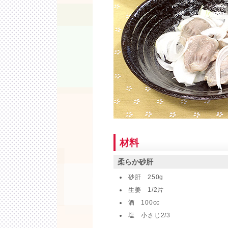
材料
柔らか砂肝
砂肝 250g
生姜 1/2片
酒 100cc
塩 小さじ2/3