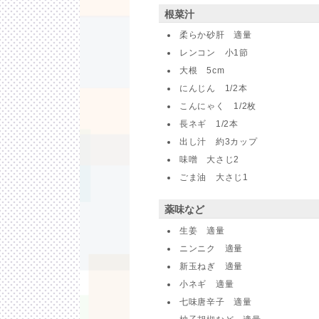
根菜汁
柔らか砂肝 適量
レンコン 小1節
大根 5cm
にんじん 1/2本
こんにゃく 1/2枚
長ネギ 1/2本
出し汁 約3カップ
味噌 大さじ2
ごま油 大さじ1
薬味など
生姜 適量
ニンニク 適量
新玉ねぎ 適量
小ネギ 適量
七味唐辛子 適量