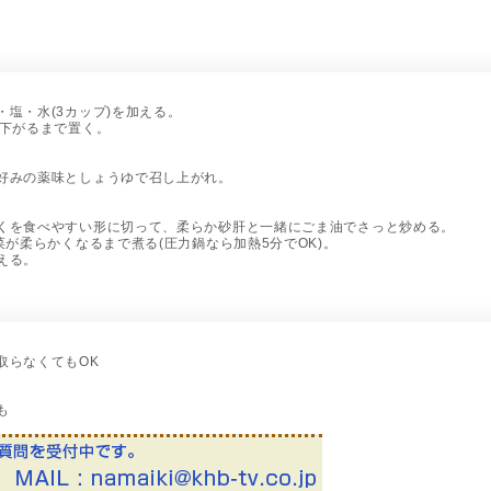
塩・水(3カップ)を加える。
が下がるまで置く。
好みの薬味としょうゆで召し上がれ。
くを食べやすい形に切って、柔らか砂肝と一緒にごま油でさっと炒める。
菜が柔らかくなるまで煮る(圧力鍋なら加熱5分でOK)。
える。
取らなくてもOK
も