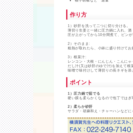
柚子胡椒など 適量
作り方
1）砂肝を洗って二つに切り分ける。
薄切り生姜と一緒に圧力鍋に入れ、酒・
圧が上がってから10分間煮て、ピン
2）そのまま:
粗熱が取れたら、小鉢に盛り付けてお
3）根菜汁:
レンコン・大根・にんじん・こんにゃ
だし汁(又は砂肝のゆで汁)を加えて根
味噌で味付けして薄切りの長ネギを添
ポイント
1）圧力鍋で茹でる
硬い膜も柔らかくなるので包丁ではぎ
2）柔らか砂肝
サラダ・胡麻和え・チャーハンなどに