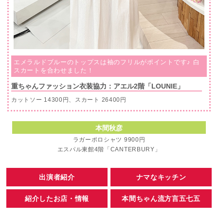
エメラルドブルーのトップスは袖のフリルがポイントです♪ 白
スカートを合わせました！
重ちゃんファッション衣装協力：アエル2階「LOUNIE」
カットソー 14300円、スカート 26400円
本間秋彦
ラガーポロシャツ 9900円
エスパル東館4階「CANTERBURY」
出演者紹介
ナマなキッチン
紹介したお店・情報
本間ちゃん流方言五七五