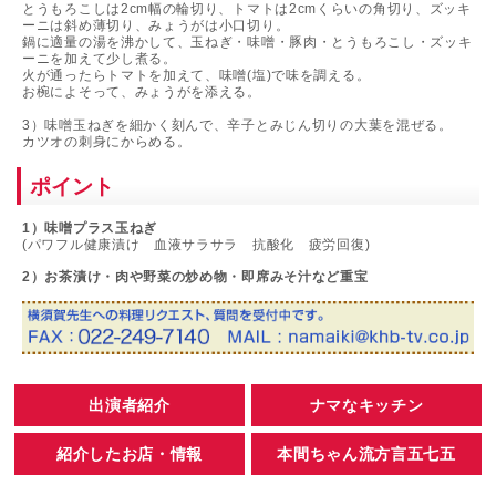
とうもろこしは2cm幅の輪切り、トマトは2cmくらいの角切り、ズッキ
ーニは斜め薄切り、みょうがは小口切り。
鍋に適量の湯を沸かして、玉ねぎ・味噌・豚肉・とうもろこし・ズッキ
ーニを加えて少し煮る。
火が通ったらトマトを加えて、味噌(塩)で味を調える。
お椀によそって、みょうがを添える。
3）味噌玉ねぎを細かく刻んで、辛子とみじん切りの大葉を混ぜる。
カツオの刺身にからめる。
ポイント
1）味噌プラス玉ねぎ
(パワフル健康漬け 血液サラサラ 抗酸化 疲労回復)
2）お茶漬け・肉や野菜の炒め物・即席みそ汁など重宝
出演者紹介
ナマなキッチン
紹介したお店・情報
本間ちゃん流方言五七五