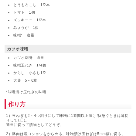
とうもろこし 1/2本
トマト 1個
ズッキーニ 1/2本
みょうが 1個
味噌* 適量
カツオ味噌
カツオ刺身 適量
味噌玉ねぎ 1/4個
からし 小さじ1/2
大葉 5～6枚
*味噌漬け玉ねぎの味噌
作り方
1）玉ねぎを2～4つ割りにして味噌に1週間以上漬ける(急ぐときは薄切
りして1日)。
適当に切って漬物としてどうぞ。
2）豚肉は塩コショウをからめる。味噌漬け玉ねぎは5mm幅に切る。