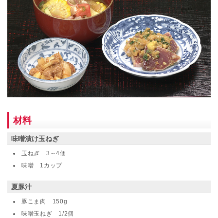
材料
味噌漬け玉ねぎ
玉ねぎ 3～4個
味噌 1カップ
夏豚汁
豚こま肉 150g
味噌玉ねぎ 1/2個