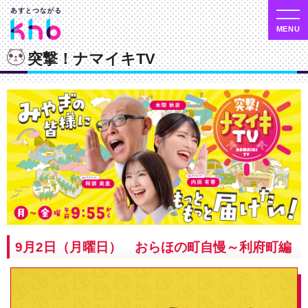
突撃！ナマイキTV
9月2日（月曜日） おらほの町自慢～利府町編