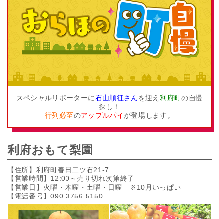
スペシャルリポーターに
石山順征さん
を迎え
利府町
の自慢
探し！
行列必至
の
アップルパイ
が登場します。
利府おもて梨園
【住所】利府町春日二ツ石21-7
【営業時間】12:00～売り切れ次第終了
【営業日】火曜・木曜・土曜・日曜 ※10月いっぱい
【電話番号】090-3756-5150