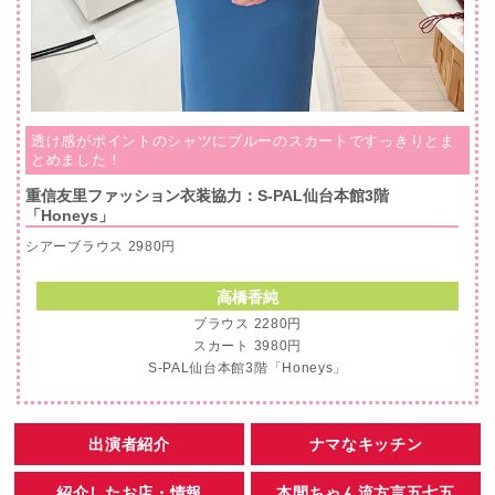
透け感がポイントのシャツにブルーのスカートですっきりとま
とめました！
重信友里ファッション衣装協力：S-PAL仙台本館3階
「Honeys」
シアーブラウス 2980円
高橋香純
ブラウス 2280円
スカート 3980円
S-PAL仙台本館3階「Honeys」
出演者紹介
ナマなキッチン
紹介したお店・情報
本間ちゃん流方言五七五