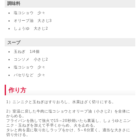
調味料
塩コショウ 少々
オリーブ油 大さじ3
しょうゆ 大さじ2
スープ
玉ねぎ 1/4個
コンソメ 小さじ2
塩コショウ 少々
パセリなど 少々
作り方
1）ニンニクと玉ねぎはすりおろし、水菜はざく切りにする。
2）室温に戻した牛肉に塩コショウとオリーブ油（小さじ2）を全体に
からめる。
フライパンを熱して強火で15～20秒焼いたら裏返し、しょうゆとニン
ニク・玉ねぎを加えて手早くからめ、火を止める。
タレと肉を皿に取り出しラップをかけ、5～6分置く。適当な大きさに
切り分ける。