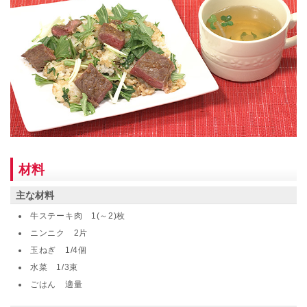
材料
主な材料
牛ステーキ肉 1(～2)枚
ニンニク 2片
玉ねぎ 1/4個
水菜 1/3束
ごはん 適量