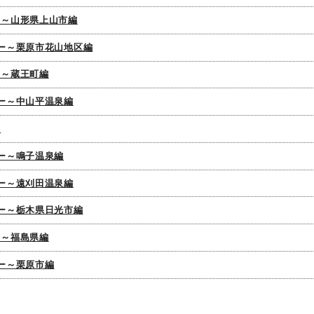
ー～山形県上山市編
ター～栗原市花山地区編
ー～蔵王町編
ター～中山平温泉編
ー
ター～鳴子温泉編
ター～遠刈田温泉編
ター～栃木県日光市編
ー～福島県編
ター～栗原市編