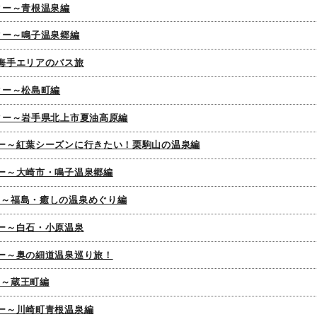
ター～青根温泉編
ター～鳴子温泉郷編
上海手エリアのバス旅
ター～松島町編
ンター～岩手県北上市夏油高原編
ター～紅葉シーズンに行きたい！栗駒山の温泉編
ター～大崎市・鳴子温泉郷編
ー～福島・癒しの温泉めぐり編
ター～白石・小原温泉
ター～奥の細道温泉巡り旅！
ー～蔵王町編
ター～川崎町青根温泉編