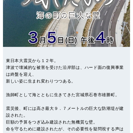
東日本大震災から１２年。
津波で壊滅的な被害を受けた沿岸部は、ハード面の復興事業
は終盤を迎え、
新しい姿に生まれ変わりつつある。
漁師町として海とともに生きてきた宮城県石巻市雄勝町。
震災後、町には高さ最大９．７メートルの巨大な防潮堤が建
設された。
巨額の予算をつぎ込み建設された無機質な壁。
命を守るために建設されたが、その必要性を疑問視する声は