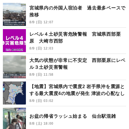
宮城県内の外国人宿泊者 過去最多ペースで
推移
8/9 (日) 12:07
レベル４土砂災害危険警報 宮城県西部栗
原 大崎市西部
8/9 (日) 12:03
大気の状態が非常に不安定 西部栗原にレベ
ル３土砂災害警報
8/9 (日) 11:58
【地震】宮城県内で震度2 岩手県沖を震源と
する最大震度4の地震が発生 津波の心配なし
8/9 (日) 03:02
お盆の帰省ラッシュ始まる 仙台駅混雑
8/8 (土) 18:00