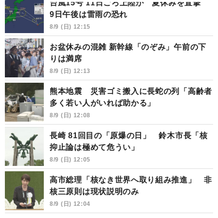
台風15号 11日ごろ上陸か 夏休みを直撃
9日午後は雷雨の恐れ
8/9 (日) 12:15
お盆休みの混雑 新幹線「のぞみ」午前の下
りは満席
8/9 (日) 12:13
熊本地震 災害ゴミ搬入に長蛇の列「高齢者
多く若い人がいれば助かる」
8/9 (日) 12:08
長崎 81回目の「原爆の日」 鈴木市長「核
抑止論は極めて危うい」
8/9 (日) 12:05
高市総理「核なき世界へ取り組み推進」 非
核三原則は現状説明のみ
8/9 (日) 12:04