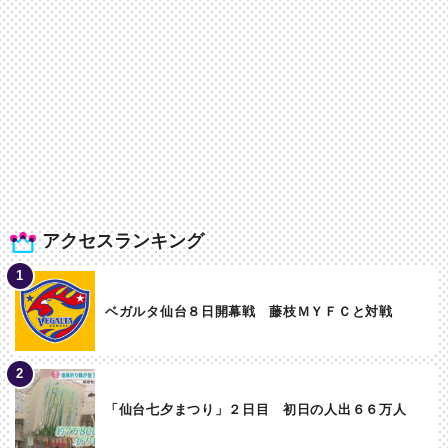
アクセスランキング
ベガルタ仙台８日開幕戦 藤枝ＭＹＦＣと対戦
「仙台七夕まつり」２日目 初日の人出６６万人