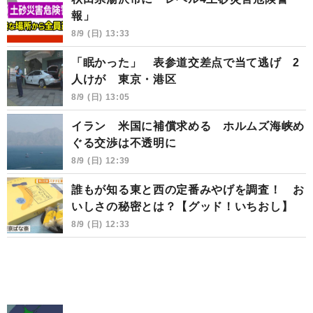
報」
8/9 (日) 13:33
「眠かった」 表参道交差点で当て逃げ 2
人けが 東京・港区
8/9 (日) 13:05
イラン 米国に補償求める ホルムズ海峡め
ぐる交渉は不透明に
8/9 (日) 12:39
誰もが知る東と西の定番みやげを調査！ お
いしさの秘密とは？【グッド！いちおし】
8/9 (日) 12:33