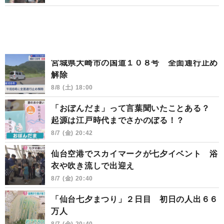
宮城県大崎市の国道１０８号 全面通行止め
解除
8/8 (土) 18:00
「おぼんだま」って言葉聞いたことある？
起源は江戸時代までさかのぼる！？
8/7 (金) 20:42
仙台空港でスカイマークが七夕イベント 浴
衣や吹き流しで出迎え
8/7 (金) 20:40
「仙台七夕まつり」２日目 初日の人出６６
万人
8/7 (金) 20:40