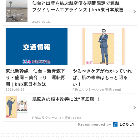
仙台と出雲を結ぶ航空便を期間限定で運航
フジドリームエアラインズ | khb東日本放送
2026.07.31
東北新幹線 仙台－新青森下
やるべきケアがわかっていれ
り・盛岡－仙台上り 運転再
ば、肌の未来はもっと明る
開 | khb東日本放送
い！
2026.06.25
PR(エリクシール on 美的.com)
肌悩みの根本改善には“基底膜”！
PR(エリクシール on 美的.com)
Recommended by