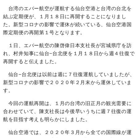
台湾のエバー航空が運航する仙台空港と台湾の台北を
結ぶ定期便が、１月１８日に再開することになりまし
た。新型コロナの影響で運休が続いている、仙台空港国
際定期便の再開第１号となります。
１日、エバー航空の陳啓偉日本支社長が宮城県庁を訪
れ、村井知事に仙台−台北便を１月１８日から週４往復で
再開すると伝えました。
仙台−台北便は以前は週に７往復運航していましたが、
新型コロナの影響で２０２０年２月末から運休していま
す。
今回の運航再開は、１月の台湾の旧正月の観光需要に
合わせていて、陳支社長は今後早いうちに週７往復の運
航を目指す考えも明らかにしました。
仙台空港では、２０２０年３月から全ての国際線が運