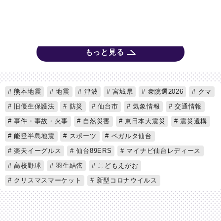
もっと見る
熊本地震
地震
津波
宮城県
衆院選2026
クマ
旧優生保護法
防災
仙台市
気象情報
交通情報
事件・事故・火事
自然災害
東日本大震災
震災遺構
能登半島地震
スポーツ
ベガルタ仙台
楽天イーグルス
仙台89ERS
マイナビ仙台レディース
高校野球
羽生結弦
こどもえがお
クリスマスマーケット
新型コロナウイルス