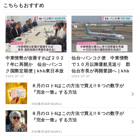
こちらもおすすめ
中東情勢が改善すれば２０２
仙台−バンコク便 中東情勢
７年に再開か 仙台−バンコ
で１０月以降運航見送り 郡
ク国際定期便 | khb東日本放
仙台市長が再開要請へ | khb
2026.07.17
2026.07.07
送
東日本放送
８月のロト6はこの方法で買え!!６つの数字が
『完全一致』する方法
PR(株式会社MURA)
８月のロト6はこの方法で買え!!６つの数字が
『完全一致』する方法
PR(株式会社MURA)