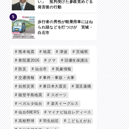
い」 批判受けた参政党めぐる
発言後の行動
歩行者の男性が軽乗用車にはね
られ頭などを打つけが 宮城・
白石市
熊本地震
地震
津波
宮城県
衆院選2026
クマ
旧優生保護法
防災
仙台市
気象情報
交通情報
事件・事故・火事
自然災害
東日本大震災
震災遺構
能登半島地震
スポーツ
ベガルタ仙台
楽天イーグルス
仙台89ERS
マイナビ仙台レディース
高校野球
羽生結弦
こどもえがお