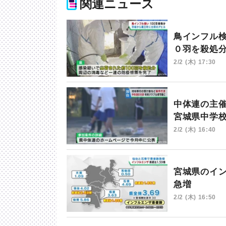
関連ニュース
鳥インフル
０羽を殺処
2/2 (木) 17:30
中体連の主
宮城県中学
2/2 (木) 16:40
宮城県のイ
急増
2/2 (木) 16:50