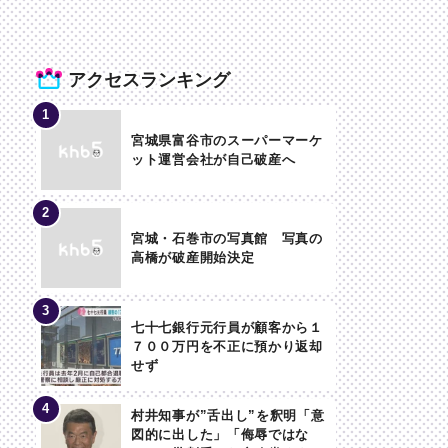
アクセスランキング
宮城県富谷市のスーパーマーケ
ット運営会社が自己破産へ
宮城・石巻市の写真館 写真の
高橋が破産開始決定
七十七銀行元行員が顧客から１
７００万円を不正に預かり返却
せず
村井知事が”舌出し”を釈明「意
図的に出した」「侮辱ではな