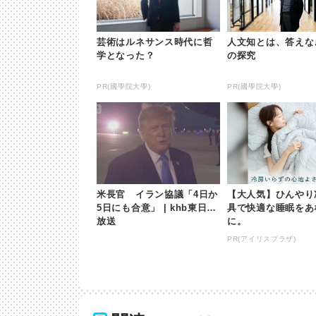
芸術はルネサンス時代に哲
人文知とは、答えな
学となった？
の探究
PR(國學院大學)
PR(國學院大學)
米長官 イラン協議「4日か
【大人気】ひんやり
5日にも合意」 | khb東日本
具で快適な睡眠をあ
放送
に。
PR(アイリスプラザ)