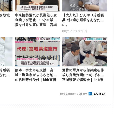
き領域
中東情勢混乱が長期化し資
【大人気】ひんやり冷感寝
金繰りが悪化 中小企業支
具で快適な睡眠をあなた
援を村井知事に要望 宮城
に。
県商工会議所連合会 | kh
PR(アイリスプラザ)
b東日本放送
冷感寝
熊本・宇土市を支援 宮
遺骨の写真から似顔絵を作
なた
城・塩釜市がふるさと納税
成し身元判明につなげる
の代理寄付受付 | khb東日
宮城県警で講習会 | khb東
本放送
日本放送
Recommended by