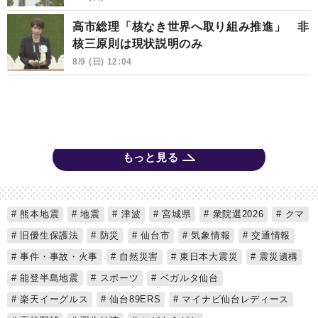
高市総理「核なき世界へ取り組み推進」 非
核三原則は現状説明のみ
8/9 (日) 12:04
もっと見る
熊本地震
地震
津波
宮城県
衆院選2026
クマ
旧優生保護法
防災
仙台市
気象情報
交通情報
事件・事故・火事
自然災害
東日本大震災
震災遺構
能登半島地震
スポーツ
ベガルタ仙台
楽天イーグルス
仙台89ERS
マイナビ仙台レディース