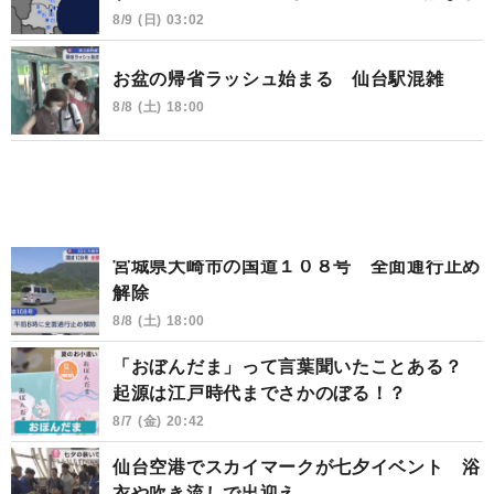
8/9 (日) 03:02
お盆の帰省ラッシュ始まる 仙台駅混雑
8/8 (土) 18:00
宮城県大崎市の国道１０８号 全面通行止め
解除
8/8 (土) 18:00
「おぼんだま」って言葉聞いたことある？
起源は江戸時代までさかのぼる！？
8/7 (金) 20:42
仙台空港でスカイマークが七夕イベント 浴
衣や吹き流しで出迎え