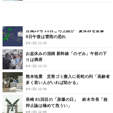
台風15号 11日ごろ上陸か 夏休みを直撃
9日午後は雷雨の恐れ
8/9 (日) 12:15
お盆休みの混雑 新幹線「のぞみ」午前の下
りは満席
8/9 (日) 12:13
熊本地震 災害ゴミ搬入に長蛇の列「高齢者
多く若い人がいれば助かる」
8/9 (日) 12:08
長崎 81回目の「原爆の日」 鈴木市長「核
抑止論は極めて危うい」
8/9 (日) 12:05