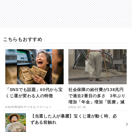
こちらもおすすめ
「SNSでも話題」60代から宝
社会保障の給付費が138兆円
くじ運が変わる人の特徴
で過去2番目の多さ 3年ぶり
増加「年金」増加「医療」減
PR(合同会社デジタルファーム )
2026.07.30
少 | khb東日本放送
【当選した人が暴露】宝くじ運が動く時、必
ずある前触れ