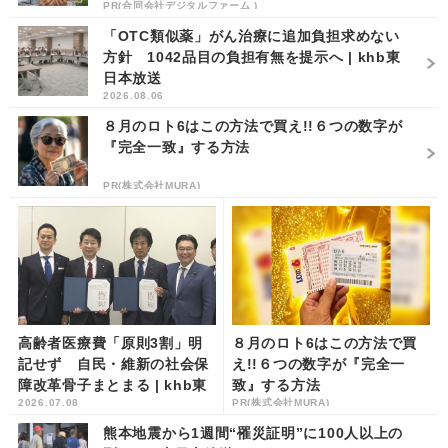
PR(合同会社デジタルファーム )
「OTC類似薬」がん治療に追加負担求めない
方針 1042品目の負担有無を提示へ | khb東
日本放送
2026.08.06
８月のロト6はこの方法で買え!!６つの数字が
『完全一致』する方法
PR(株式会社MURA)
高齢者医療費「原則3割」明
８月のロト6はこの方法で買
記せず 自民・維新の社会保
え!!６つの数字が『完全一
障改革骨子まとまる | khb東
致』する方法
2026.07.08
PR(株式会社MURA)
日本放送
熊本地震から1週間“罹災証明”に100人以上の