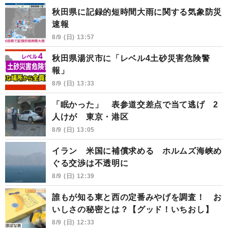
秋田県に記録的短時間大雨に関する気象防災
速報
8/9 (日) 13:57
秋田県湯沢市に「レベル4土砂災害危険警
報」
8/9 (日) 13:33
「眠かった」 表参道交差点で当て逃げ 2
人けが 東京・港区
8/9 (日) 13:05
イラン 米国に補償求める ホルムズ海峡め
ぐる交渉は不透明に
8/9 (日) 12:39
誰もが知る東と西の定番みやげを調査！ お
いしさの秘密とは？【グッド！いちおし】
8/9 (日) 12:33