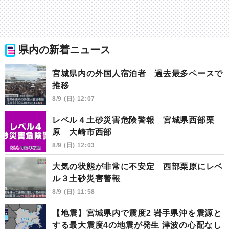
県内の新着ニュース
宮城県内の外国人宿泊者 過去最多ペースで
推移
8/9 (日) 12:07
レベル４土砂災害危険警報 宮城県西部栗
原 大崎市西部
8/9 (日) 12:03
大気の状態が非常に不安定 西部栗原にレベ
ル３土砂災害警報
8/9 (日) 11:58
【地震】宮城県内で震度2 岩手県沖を震源と
する最大震度4の地震が発生 津波の心配なし