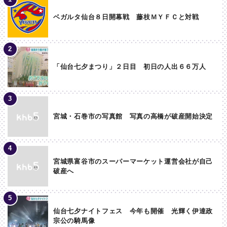
ベガルタ仙台８日開幕戦 藤枝ＭＹＦＣと対戦
「仙台七夕まつり」２日目 初日の人出６６万人
宮城・石巻市の写真館 写真の高橋が破産開始決定
宮城県富谷市のスーパーマーケット運営会社が自己
破産へ
仙台七夕ナイトフェス 今年も開催 光輝く伊達政
宗公の騎馬像