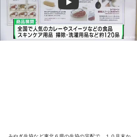
Play
みやぎ生協など東北６県の生協の宅配で、１０月末か