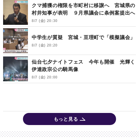
クマ捕獲の権限を市町村に移譲へ 宮城県の
村井知事が表明 ９月県議会に条例案提出へ
8/7 (金) 20:30
中学生が質疑 宮城・亘理町で「模擬議会」
8/7 (金) 20:20
仙台七夕ナイトフェス 今年も開催 光輝く
伊達政宗公の騎馬像
8/7 (金) 20:00
もっと見る