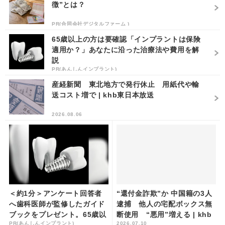
徴”とは？
PR(合同会社デジタルファーム )
65歳以上の方は要確認「インプラントは保険
適用か？」あなたに沿った治療法や費用を解
説
PR(あんしんインプラント)
産経新聞 東北地方で発行休止 用紙代や輸
送コスト増で | khb東日本放送
2026.08.06
＜約1分＞アンケート回答者
“還付金詐欺”か 中国籍の3人
へ歯科医師が監修したガイド
逮捕 他人の宅配ボックス無
ブックをプレゼント。65歳以
断使用 “悪用”増える | khb
PR(あんしんインプラント)
2026.07.10
上の方は確認してみて
東日本放送