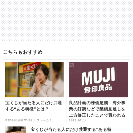
こちらもおすすめ
宝くじが当たる人にだけ共通
良品計画の株価急騰 海外事
する“ある特徴”とは？
業の好調などで業績見通しを
上方修正したことで買われる
PR(合同会社デジタルファーム )
2026.07.14
| khb東日本放送
宝くじが当たる人にだけ共通する“ある特