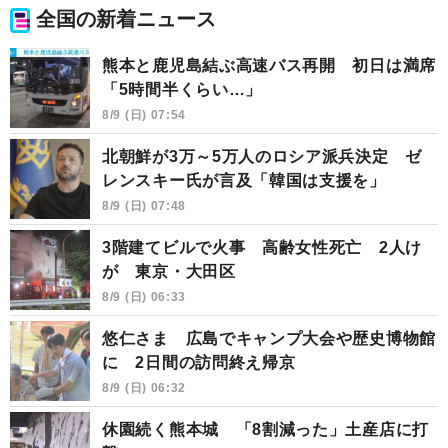
全国の新着ニュース
熊本と鹿児島結ぶ高速バス再開 初日は満席
「5時間半くらい…」
8/9 (日) 07:54
北朝鮮が3万～5万人のロシア派兵決定 ゼ
レンスキー氏が言及「韓国は支援を」
8/9 (日) 07:48
3階建てビルで火事 高齢女性死亡 2人け
が 東京・大田区
8/9 (日) 06:33
悠仁さま 広島でキャンプ大会や歴史博物館
に 2日間の訪問終え帰京
8/9 (日) 06:32
休園続く熊本城 「8割減った」土産店に打