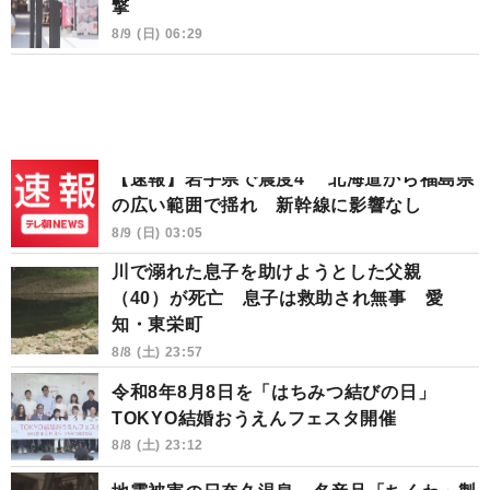
撃
8/9 (日) 06:29
【速報】岩手県で震度4 北海道から福島県
の広い範囲で揺れ 新幹線に影響なし
8/9 (日) 03:05
川で溺れた息子を助けようとした父親
（40）が死亡 息子は救助され無事 愛
知・東栄町
8/8 (土) 23:57
令和8年8月8日を「はちみつ結びの日」
TOKYO結婚おうえんフェスタ開催
8/8 (土) 23:12