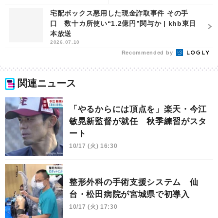
宅配ボックス悪用した現金詐取事件 その手
口 数十カ所使い“1.2億円”関与か | khb東日
本放送
2026.07.10
Recommended by
関連ニュース
「やるからには頂点を」楽天・今江
敏晃新監督が就任 秋季練習がスタ
ート
10/17 (火) 16:30
整形外科の手術支援システム 仙
台・松田病院が宮城県で初導入
10/17 (火) 17:30