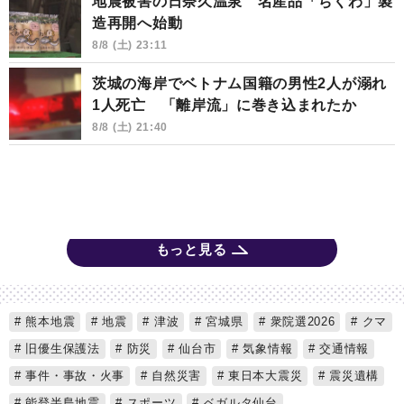
地震被害の日奈久温泉 名産品「ちくわ」製
造再開へ始動
8/8 (土) 23:11
茨城の海岸でベトナム国籍の男性2人が溺れ
1人死亡 「離岸流」に巻き込まれたか
8/8 (土) 21:40
もっと見る
熊本地震
地震
津波
宮城県
衆院選2026
クマ
旧優生保護法
防災
仙台市
気象情報
交通情報
事件・事故・火事
自然災害
東日本大震災
震災遺構
能登半島地震
スポーツ
ベガルタ仙台