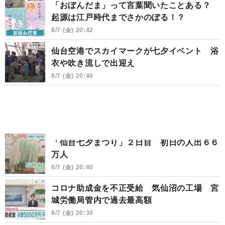
「おぼんだま」って言葉聞いたことある？
起源は江戸時代までさかのぼる！？
8/7 (金) 20:42
仙台空港でスカイマークが七夕イベント 浴
衣や吹き流しで出迎え
8/7 (金) 20:40
「仙台七夕まつり」２日目 初日の人出６６
万人
8/7 (金) 20:40
コロナ助成金を不正受給 気仙沼の工場 宮
城労働局管内で過去最高額
8/7 (金) 20:30