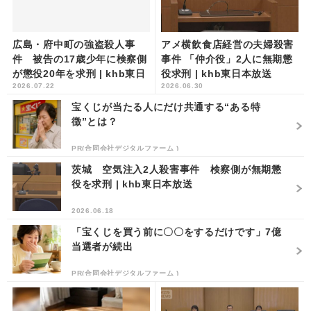
広島・府中町の強盗殺人事
アメ横飲食店経営の夫婦殺害
件 被告の17歳少年に検察側
事件 「仲介役」2人に無期懲
が懲役20年を求刑 | khb東日
役求刑 | khb東日本放送
2026.07.22
2026.06.30
本放送
宝くじが当たる人にだけ共通する“ある特
徴”とは？
PR(合同会社デジタルファーム )
茨城 空気注入2人殺害事件 検察側が無期懲
役を求刑 | khb東日本放送
2026.06.18
「宝くじを買う前に〇〇をするだけです」7億
当選者が続出
PR(合同会社デジタルファーム )