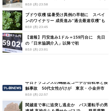
8/10 (月) 23:58
ブドウ収穫 猛暑受け異例の早朝に スペイ
ンのワイナリー 成長進み“過去最速収穫”も
8/10 (月) 23:45
【速報】円安進み1ドル＝159円台に 先日
の「日米協調介入」以降で初
8/10 (月) 23:01
中日ドラゴンズの嶋基宏コーチが自転車と接
触事故 50代女性がけが 東京・小金井市
8/10 (月) 22:57
関越道で車に追突し逃走か バス運転手の男
逮捕 高校生らを乗せたバスで… 群馬県警