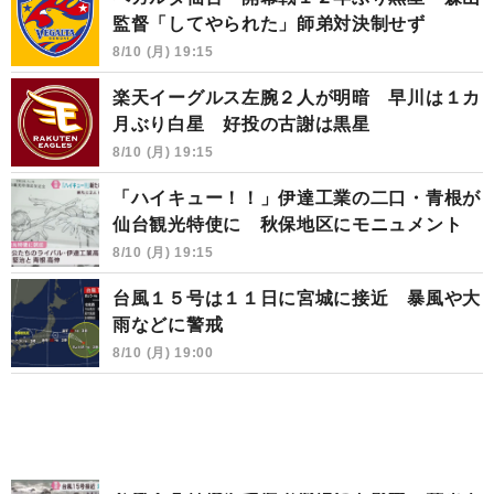
監督「してやられた」師弟対決制せず
8/10 (月) 19:15
楽天イーグルス左腕２人が明暗 早川は１カ
月ぶり白星 好投の古謝は黒星
8/10 (月) 19:15
「ハイキュー！！」伊達工業の二口・青根が
仙台観光特使に 秋保地区にモニュメント
8/10 (月) 19:15
台風１５号は１１日に宮城に接近 暴風や大
雨などに警戒
8/10 (月) 19:00