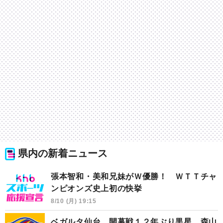
県内の新着ニュース
張本智和・美和兄妹がＷ優勝！ ＷＴＴチャ
ンピオンズ史上初の快挙
8/10 (月) 19:15
ベガルタ仙台 開幕戦１２年ぶり黒星 森山