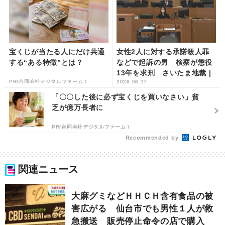
宝くじが当たる人にだけ共通
女性2人に対する承諾殺人罪
する“ある特徴”とは？
などで起訴の男 検察が懲役
13年を求刑 さいたま地裁 |
PR(合同会社デジタルファーム )
2026.06.17
khb東日本放送
「〇〇した後に必ず宝くじを買いなさい」貧
乏が億万長者に
PR(合同会社デジタルファーム )
Recommended by
関連ニュース
大麻グミなどＨＨＣＨ含有食品の被
害広がる 仙台市でも男性１人が救
急搬送 販売停止命令の店で購入