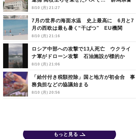
8/10 (月) 21:27
7月の世界の海面水温 史上最高に 6月と7
月の西欧は最も暑く“干ばつ” EU機関
8/10 (月) 21:16
ロシア中部への攻撃で13人死亡 ウクライ
ナ軍がドローン攻撃 石油施設が標的か
8/10 (月) 21:06
「給付付き税額控除」国と地方が初会合 事
務負担などの協議始まる
8/10 (月) 20:56
もっと見る