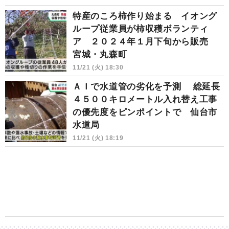
特産のころ柿作り始まる イオング
ループ従業員が柿収穫ボランティ
ア ２０２４年１月下旬から販売
宮城・丸森町
11/21 (火) 18:30
ＡＩで水道管の劣化を予測 総延長
４５００キロメートル入れ替え工事
の優先度をピンポイントで 仙台市
水道局
11/21 (火) 18:19