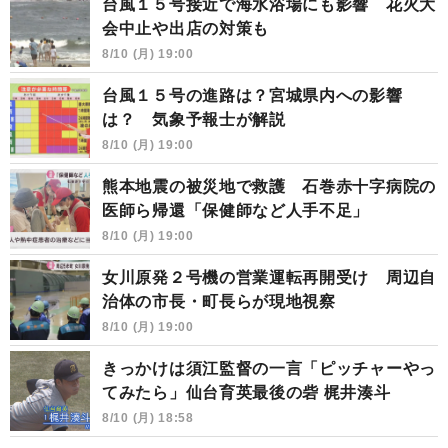
台風１５号接近で海水浴場にも影響 花火大
会中止や出店の対策も
8/10 (月) 19:00
台風１５号の進路は？宮城県内への影響
は？ 気象予報士が解説
8/10 (月) 19:00
熊本地震の被災地で救護 石巻赤十字病院の
医師ら帰還「保健師など人手不足」
8/10 (月) 19:00
女川原発２号機の営業運転再開受け 周辺自
治体の市長・町長らが現地視察
8/10 (月) 19:00
きっかけは須江監督の一言「ピッチャーやっ
てみたら」仙台育英最後の砦 梶井湊斗
8/10 (月) 18:58