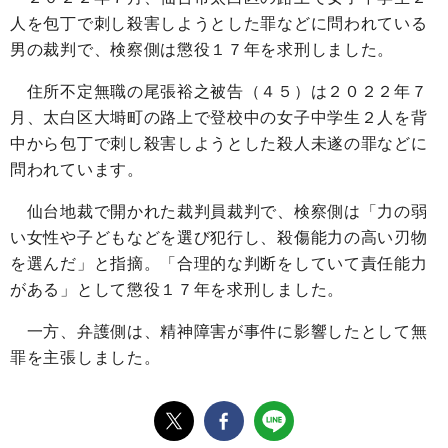
人を包丁で刺し殺害しようとした罪などに問われている
男の裁判で、検察側は懲役１７年を求刑しました。
住所不定無職の尾張裕之被告（４５）は２０２２年７
月、太白区大塒町の路上で登校中の女子中学生２人を背
中から包丁で刺し殺害しようとした殺人未遂の罪などに
問われています。
仙台地裁で開かれた裁判員裁判で、検察側は「力の弱
い女性や子どもなどを選び犯行し、殺傷能力の高い刃物
を選んだ」と指摘。「合理的な判断をしていて責任能力
がある」として懲役１７年を求刑しました。
一方、弁護側は、精神障害が事件に影響したとして無
罪を主張しました。