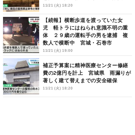
11/21 (火) 18:20
【続報】横断歩道を渡っていた女
児 軽トラにはねられ意識不明の重
体 ２９歳の運転手の男を逮捕 複
数人で横断中 宮城・石巻市
11/21 (火) 19:00
補正予算案に精神医療センター修繕
費の2億円を計上 宮城県 雨漏りが
著しく建て替えまでの安全確保
11/21 (火) 18:20