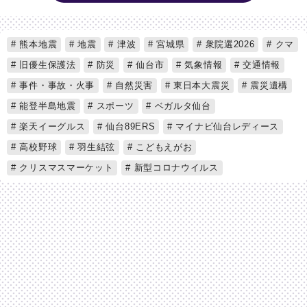
熊本地震
地震
津波
宮城県
衆院選2026
クマ
旧優生保護法
防災
仙台市
気象情報
交通情報
事件・事故・火事
自然災害
東日本大震災
震災遺構
能登半島地震
スポーツ
ベガルタ仙台
楽天イーグルス
仙台89ERS
マイナビ仙台レディース
高校野球
羽生結弦
こどもえがお
クリスマスマーケット
新型コロナウイルス