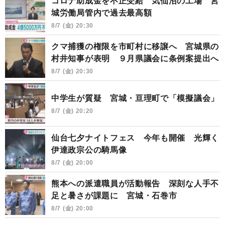
コロナ助成金を不正受給 気仙沼の工場 宮
城労働局管内で過去最高額
8/7 (金) 20:30
クマ捕獲の権限を市町村に移譲へ 宮城県の
村井知事が表明 ９月県議会に条例案提出へ
8/7 (金) 20:30
中学生が質疑 宮城・亘理町で「模擬議会」
8/7 (金) 20:20
仙台七夕ナイトフェス 今年も開催 光輝く
伊達政宗公の騎馬像
8/7 (金) 20:00
熊本への派遣職員が活動報告 深刻な人手不
足と暑さが課題に 宮城・石巻市
8/7 (金) 20:00