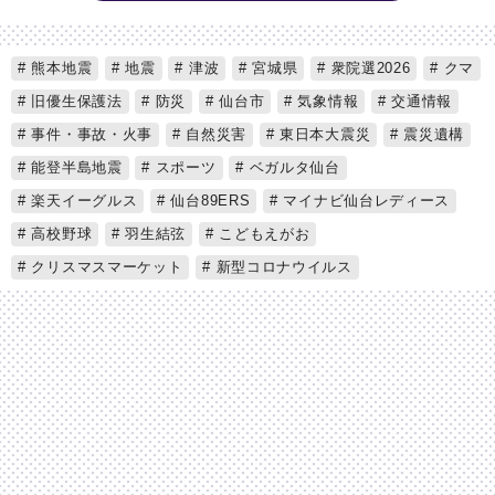
熊本地震
地震
津波
宮城県
衆院選2026
クマ
旧優生保護法
防災
仙台市
気象情報
交通情報
事件・事故・火事
自然災害
東日本大震災
震災遺構
能登半島地震
スポーツ
ベガルタ仙台
楽天イーグルス
仙台89ERS
マイナビ仙台レディース
高校野球
羽生結弦
こどもえがお
クリスマスマーケット
新型コロナウイルス