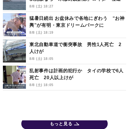
8/8 (土) 18:27
猛暑日続出 お盆休みで各地にぎわう “お神
輿”が有明・東京ドリームパークに
8/8 (土) 18:19
東北自動車道で衝突事故 男性1人死亡 2
人けが
8/8 (土) 18:05
乱射事件は計画的犯行か タイの学校で6人
死亡 20人以上けが
8/8 (土) 18:05
もっと見る