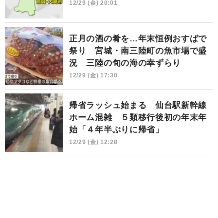
12/29 (金) 20:01
正月の酒の肴を…年末恒例おすばで
祭り 宮城・南三陸町の魚市場で盛
況 三陸の旬の海の幸ずらり
12/29 (金) 17:30
帰省ラッシュ始まる 仙台駅新幹線
ホーム混雑 ５類移行後初の年末年
始「４年半ぶりに帰省」
12/29 (金) 12:28