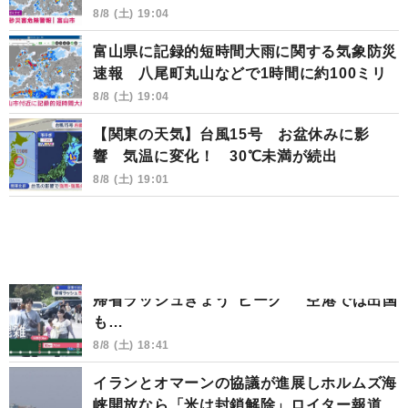
8/8 (土) 19:04
富山県に記録的短時間大雨に関する気象防災
速報 八尾町丸山などで1時間に約100ミリ
8/8 (土) 19:04
【関東の天気】台風15号 お盆休みに影
響 気温に変化！ 30℃未満が続出
8/8 (土) 19:01
帰省ラッシュきょう“ピーク” 空港では出国
も…
8/8 (土) 18:41
イランとオマーンの協議が進展しホルムズ海
峡開放なら「米は封鎖解除」ロイター報道