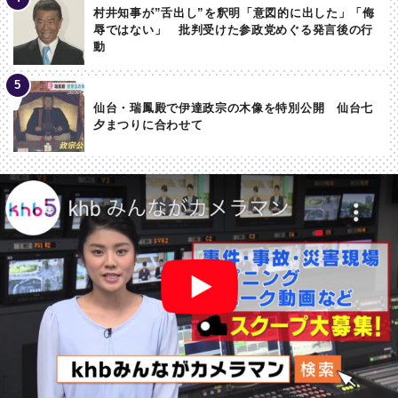
村井知事が”舌出し”を釈明「意図的に出した」「侮
辱ではない」 批判受けた参政党めぐる発言後の行
動
仙台・瑞鳳殿で伊達政宗の木像を特別公開 仙台七
夕まつりに合わせて