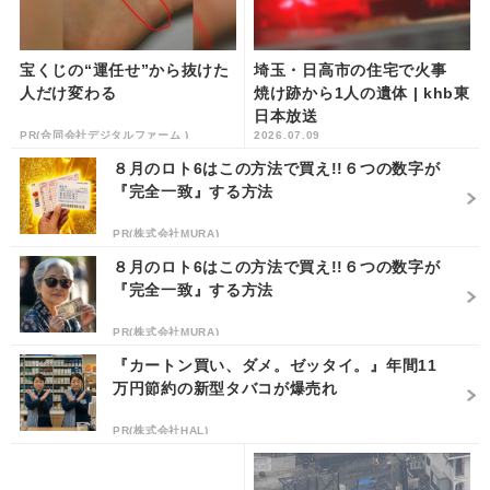
宝くじの“運任せ”から抜けた
埼玉・日高市の住宅で火事
人だけ変わる
焼け跡から1人の遺体 | khb東
日本放送
PR(合同会社デジタルファーム )
2026.07.09
８月のロト6はこの方法で買え!!６つの数字が
『完全一致』する方法
PR(株式会社MURA)
８月のロト6はこの方法で買え!!６つの数字が
『完全一致』する方法
PR(株式会社MURA)
『カートン買い、ダメ。ゼッタイ。』年間11
万円節約の新型タバコが爆売れ
PR(株式会社HAL)