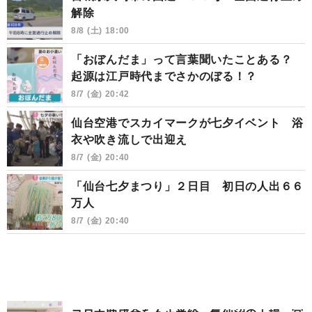
解除
8/8 (土) 18:00
「おぼんだま」って言葉聞いたことある？
起源は江戸時代までさかのぼる！？
8/7 (金) 20:42
仙台空港でスカイマークが七夕イベント 浴
衣や吹き流しで出迎え
8/7 (金) 20:40
「仙台七夕まつり」２日目 初日の人出６６
万人
8/7 (金) 20:40