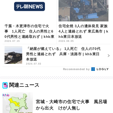
千葉・木更津市の住宅で火
住宅全焼 3人の遺体発見 家族
事 1人死亡 住人の男性と6
4人と連絡とれず 東広島市 | k
0代男性と連絡取れず | khb東
hb東日本放送
2026.07.15
2026.08.05
日本放送
「納屋が燃えている」 1人死亡 住人の70代
男性と連絡とれず 兵庫・淡路市 | khb東日
本放送
2026.07.03
Recommended by
関連ニュース
宮城・大崎市の住宅で火事 風呂場
から出火 けが人無し