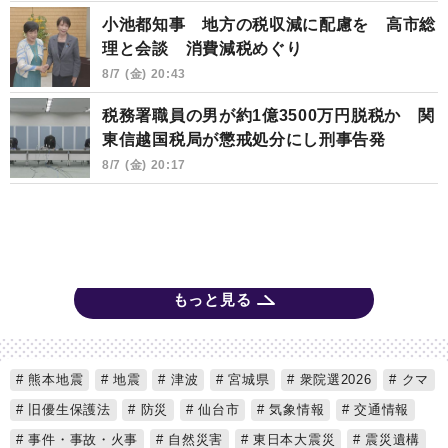
小池都知事 地方の税収減に配慮を 高市総
理と会談 消費減税めぐり
8/7 (金) 20:43
税務署職員の男が約1億3500万円脱税か 関
東信越国税局が懲戒処分にし刑事告発
8/7 (金) 20:17
もっと見る
熊本地震
地震
津波
宮城県
衆院選2026
クマ
旧優生保護法
防災
仙台市
気象情報
交通情報
事件・事故・火事
自然災害
東日本大震災
震災遺構