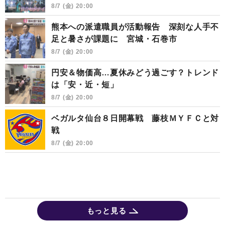
8/7 (金) 20:00
熊本への派遣職員が活動報告 深刻な人手不
足と暑さが課題に 宮城・石巻市
8/7 (金) 20:00
円安＆物価高…夏休みどう過ごす？トレンド
は「安・近・短」
8/7 (金) 20:00
ベガルタ仙台８日開幕戦 藤枝ＭＹＦＣと対
戦
8/7 (金) 20:00
もっと見る