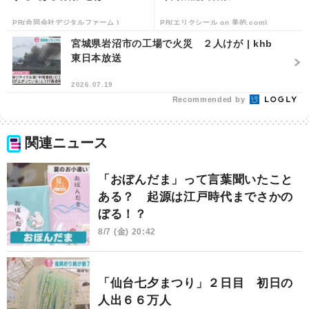
PR(合同会社デジタルファーム )
PR(エリクシール on 美的.com)
宮城県岩沼市の工場で火災 ２人けが | khb
東日本放送
2026.07.19
Recommended by
関連ニュース
「おぼんだま」って言葉聞いたこと
ある？ 起源は江戸時代までさかの
ぼる！？
8/7 (金) 20:42
「仙台七夕まつり」２日目 初日の
人出６６万人