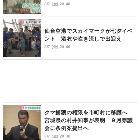
8/7 (金) 20:40
仙台空港でスカイマークが七夕イベ
ント 浴衣や吹き流しで出迎え
8/7 (金) 20:40
クマ捕獲の権限を市町村に移譲へ
宮城県の村井知事が表明 ９月県議
会に条例案提出へ
8/7 (金) 20:30