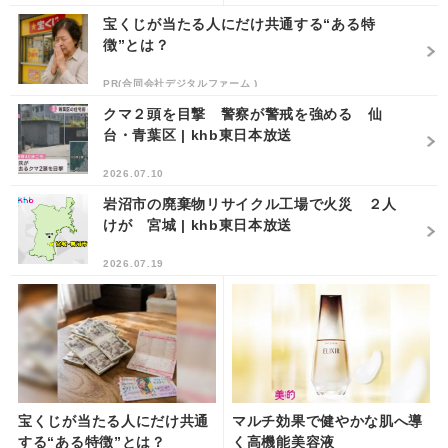
宝くじが当たる人にだけ共通する“ある特
徴”とは？
PR(合同会社デジタルファーム )
クマ２頭を目撃 警察が警戒を強める 仙
台・青葉区 | khb東日本放送
2026.07.10
岩沼市の廃棄物リサイクル工場で火災 ２人
けが 宮城 | khb東日本放送
2026.07.19
宝くじが当たる人にだけ共通
マルチ効果で健やかな肌へ導
する“ある特徴”とは？
く高機能美容液