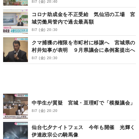
8/7 (金) 20:40
コロナ助成金を不正受給 気仙沼の工場 宮
城労働局管内で過去最高額
8/7 (金) 20:30
クマ捕獲の権限を市町村に移譲へ 宮城県の
村井知事が表明 ９月県議会に条例案提出へ
8/7 (金) 20:30
中学生が質疑 宮城・亘理町で「模擬議会」
8/7 (金) 20:20
仙台七夕ナイトフェス 今年も開催 光輝く
伊達政宗公の騎馬像