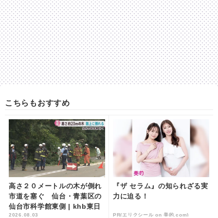
こちらもおすすめ
高さ２０メートルの木が倒れ
『ザ セラム』の知られざる実
市道を塞ぐ 仙台・青葉区の
力に迫る！
仙台市科学館東側 | khb東日
2026.08.03
PR(エリクシール on 美的.com)
本放送