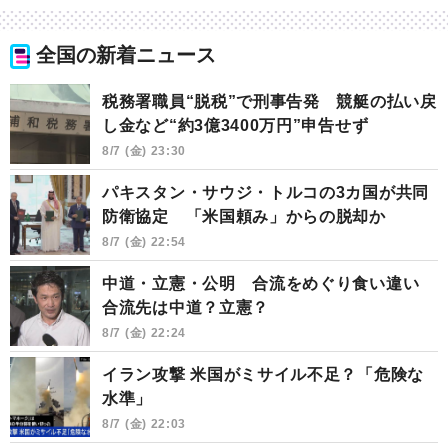
全国の新着ニュース
税務署職員“脱税”で刑事告発 競艇の払い戻
し金など“約3億3400万円”申告せず
8/7 (金) 23:30
パキスタン・サウジ・トルコの3カ国が共同
防衛協定 「米国頼み」からの脱却か
8/7 (金) 22:54
中道・立憲・公明 合流をめぐり食い違い
合流先は中道？立憲？
8/7 (金) 22:24
イラン攻撃 米国がミサイル不足？「危険な
水準」
8/7 (金) 22:03