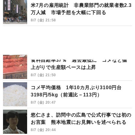
米7月の雇用統計 非農業部門の就業者数2.3
万人減 市場予想を大幅に下回る
8/7 (金) 21:58
食料自給率37％ 過去最低に コメなど値
上がりで生産額ベースは上昇
8/7 (金) 21:50
コメ平均価格 1年10カ月ぶり3100円台
3198円/5kg（前週比－113円）
8/7 (金) 20:47
悠仁さま、訪問中の広島で公式行事では初の
お言葉 熊本地震にお見舞いを述べられる
8/7 (金) 20:44