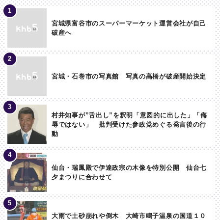
宮城県富谷市のスーパーマーケット運営会社が自己
破産へ
宮城・石巻市の写真館 写真の高橋が破産開始決定
村井知事が”舌出し”を釈明「意図的に出した」「侮
辱ではない」 批判受けた参政党めぐる発言後の行
動
仙台・瑞鳳殿で伊達政宗の木像を特別公開 仙台七
夕まつりに合わせて
大雨で土砂崩れや倒木 大崎市鳴子温泉の国道１０