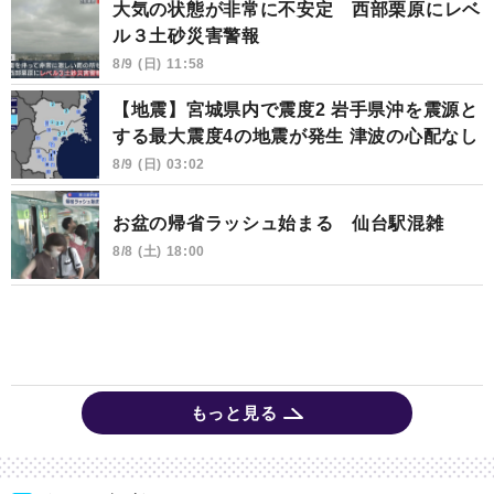
大気の状態が非常に不安定 西部栗原にレベ
ル３土砂災害警報
8/9 (日) 11:58
【地震】宮城県内で震度2 岩手県沖を震源と
する最大震度4の地震が発生 津波の心配なし
8/9 (日) 03:02
お盆の帰省ラッシュ始まる 仙台駅混雑
8/8 (土) 18:00
もっと見る