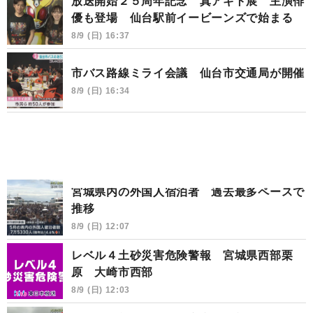
放送開始２５周年記念 真アギト展 主演俳
優も登場 仙台駅前イービーンズで始まる
8/9 (日) 16:37
市バス路線ミライ会議 仙台市交通局が開催
8/9 (日) 16:34
宮城県内の外国人宿泊者 過去最多ペースで
推移
8/9 (日) 12:07
レベル４土砂災害危険警報 宮城県西部栗
原 大崎市西部
8/9 (日) 12:03