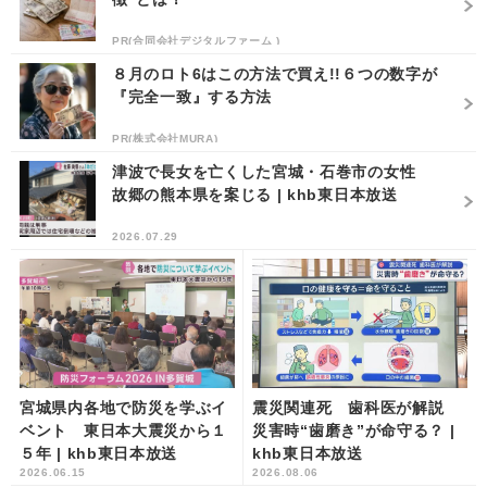
PR(合同会社デジタルファーム )
８月のロト6はこの方法で買え!!６つの数字が
『完全一致』する方法
PR(株式会社MURA)
津波で長女を亡くした宮城・石巻市の女性
故郷の熊本県を案じる | khb東日本放送
2026.07.29
宮城県内各地で防災を学ぶイ
震災関連死 歯科医が解説
ベント 東日本大震災から１
災害時“歯磨き”が命守る？ |
５年 | khb東日本放送
khb東日本放送
2026.06.15
2026.08.06