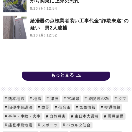
から関東に上陸の恐れ
8/10 (月) 12:54
給湯器の点検業者装い工事代金“詐欺未遂”の
疑い 男2人逮捕
8/10 (月) 12:52
もっと見る
熊本地震
地震
津波
宮城県
衆院選2026
クマ
旧優生保護法
防災
仙台市
気象情報
交通情報
事件・事故・火事
自然災害
東日本大震災
震災遺構
能登半島地震
スポーツ
ベガルタ仙台