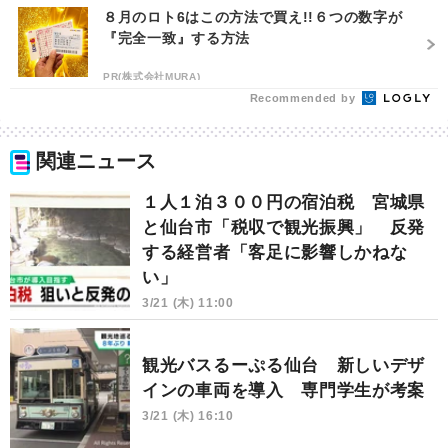
８月のロト6はこの方法で買え!!６つの数字が
『完全一致』する方法
PR(株式会社MURA)
Recommended by
関連ニュース
１人１泊３００円の宿泊税 宮城県
と仙台市「税収で観光振興」 反発
する経営者「客足に影響しかねな
い」
3/21 (木) 11:00
観光バスるーぷる仙台 新しいデザ
インの車両を導入 専門学生が考案
3/21 (木) 16:10