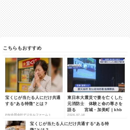
こちらもおすすめ
宝くじが当たる人にだけ共通
東日本大震災で妻を亡くした
する“ある特徴”とは？
元消防士 体験と命の尊さを
語る 宮城・加美町 | khb
PR(合同会社デジタルファーム )
2026.07.18
東日本放送
宝くじが当たる人にだけ共通する“ある特
徴”とは？