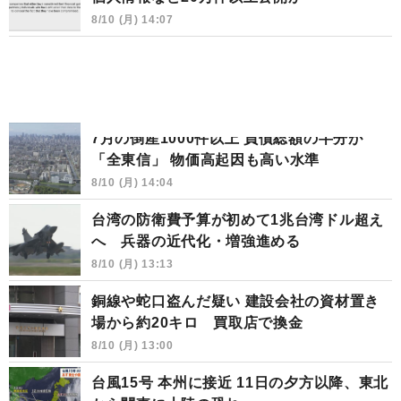
8/10 (月) 14:07
7月の倒産1000件以上 負債総額の半分が
「全東信」 物価高起因も高い水準
8/10 (月) 14:04
台湾の防衛費予算が初めて1兆台湾ドル超え
へ 兵器の近代化・増強進める
8/10 (月) 13:13
銅線や蛇口盗んだ疑い 建設会社の資材置き
場から約20キロ 買取店で換金
8/10 (月) 13:00
台風15号 本州に接近 11日の夕方以降、東北