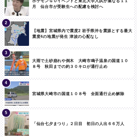
ポケモンＧＯイベントと東北大学入試が重なる１１
月 仙台市が受験生への配慮を検討へ
【地震】宮城県内で震度2 岩手県沖を震源とする最大
震度4の地震が発生 津波の心配なし
大雨で土砂崩れや倒木 大崎市鳴子温泉の国道１０
８号 秋田までの約３０キロが通行止め
宮城県大崎市の国道１０８号 全面通行止め解除
「仙台七夕まつり」２日目 初日の人出６６万人