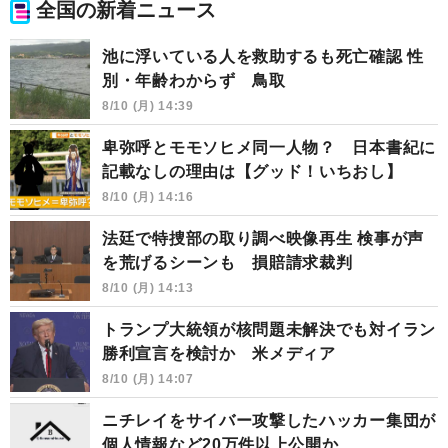
全国の新着ニュース
池に浮いている人を救助するも死亡確認 性
別・年齢わからず 鳥取
8/10 (月) 14:39
卑弥呼とモモソヒメ同一人物？ 日本書紀に
記載なしの理由は【グッド！いちおし】
8/10 (月) 14:16
法廷で特捜部の取り調べ映像再生 検事が声
を荒げるシーンも 損賠請求裁判
8/10 (月) 14:13
トランプ大統領が核問題未解決でも対イラン
勝利宣言を検討か 米メディア
8/10 (月) 14:07
ニチレイをサイバー攻撃したハッカー集団が
個人情報など20万件以上公開か