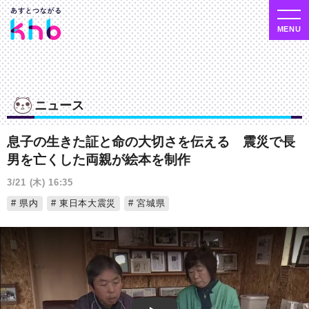
ニュース
息子の生きた証と命の大切さを伝える 震災で長
男を亡くした両親が絵本を制作
3/21 (木) 16:35
県内
東日本大震災
宮城県