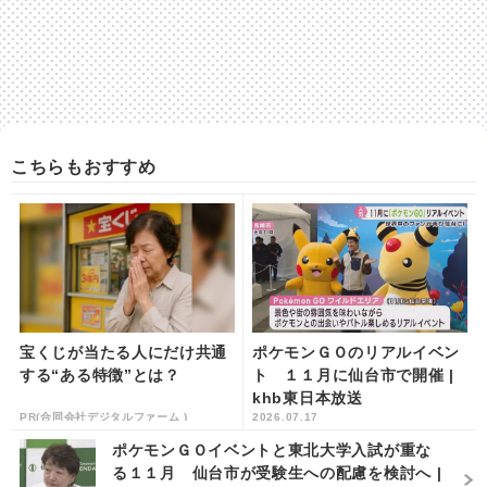
こちらもおすすめ
宝くじが当たる人にだけ共通
ポケモンＧＯのリアルイベン
する“ある特徴”とは？
ト １１月に仙台市で開催 |
khb東日本放送
PR(合同会社デジタルファーム )
2026.07.17
ポケモンＧＯイベントと東北大学入試が重な
る１１月 仙台市が受験生への配慮を検討へ |