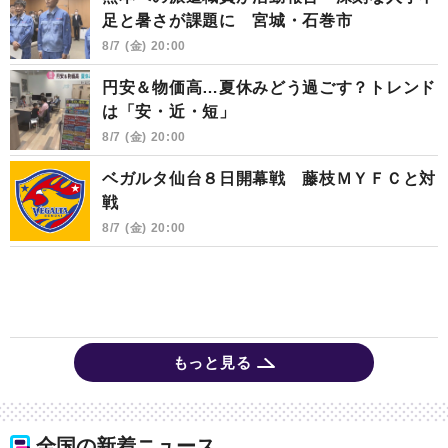
足と暑さが課題に 宮城・石巻市
8/7 (金) 20:00
円安＆物価高…夏休みどう過ごす？トレンド
は「安・近・短」
8/7 (金) 20:00
ベガルタ仙台８日開幕戦 藤枝ＭＹＦＣと対
戦
8/7 (金) 20:00
もっと見る
全国の新着ニュース