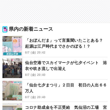
県内の新着ニュース
「おぼんだま」って言葉聞いたことある？
起源は江戸時代までさかのぼる！？
8/7 (金) 20:42
仙台空港でスカイマークが七夕イベント 浴
衣や吹き流しで出迎え
8/7 (金) 20:40
「仙台七夕まつり」２日目 初日の人出６６
万人
8/7 (金) 20:40
コロナ助成金を不正受給 気仙沼の工場 宮