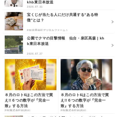
khb東日本放送
2026.07.31
宝くじが当たる人にだけ共通する“ある特
徴”とは？
PR(合同会社デジタルファーム )
公園でクマの目撃情報 仙台・泉区高森 | kh
b東日本放送
2026.07.27
８月のロト6はこの方法で買
８月のロト6はこの方法で買
え!!６つの数字が『完全一
え!!６つの数字が『完全一
致』する方法
致』する方法
PR(株式会社MURA)
PR(株式会社MURA)