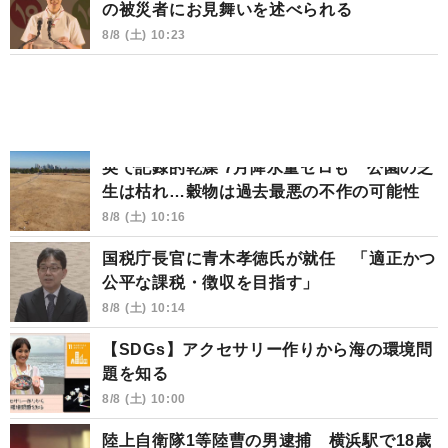
の被災者にお見舞いを述べられる
8/8 (土) 10:23
英で記録的乾燥 7月降水量ゼロも 公園の芝
生は枯れ…穀物は過去最悪の不作の可能性
8/8 (土) 10:16
国税庁長官に青木孝徳氏が就任 「適正かつ
公平な課税・徴収を目指す」
8/8 (土) 10:14
【SDGs】アクセサリー作りから海の環境問
題を知る
8/8 (土) 10:00
陸上自衛隊1等陸曹の男逮捕 横浜駅で18歳