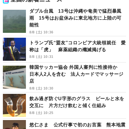
ダブル台風 13号は沖縄や奄美で猛烈暴風
雨 15号はお盆休みに東北地方に上陸の可
能性
8/8 (土) 10:36
トランプ氏“盟友”コロンビア大統領就任 愛
称は「虎」 麻薬組織の殲滅掲げる
8/8 (土) 10:31
韓国サッカー協会 外国人審判に性接待か
日本人2人を含む 法人カードでマッサージ
店
8/8 (土) 10:30
飲み過ぎ防ぐU字形のグラス ビールと水を
交互に 片方だけ飲むと傾く仕組み
8/8 (土) 10:25
悠仁さま 公式行事で初のお言葉 熊本地震