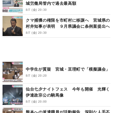
城労働局管内で過去最高額
8/7 (金) 20:30
クマ捕獲の権限を市町村に移譲へ 宮城県の
村井知事が表明 ９月県議会に条例案提出へ
8/7 (金) 20:30
中学生が質疑 宮城・亘理町で「模擬議会」
8/7 (金) 20:20
仙台七夕ナイトフェス 今年も開催 光輝く
伊達政宗公の騎馬像
8/7 (金) 20:00
熊本への派遣職員が活動報告 深刻な人手不