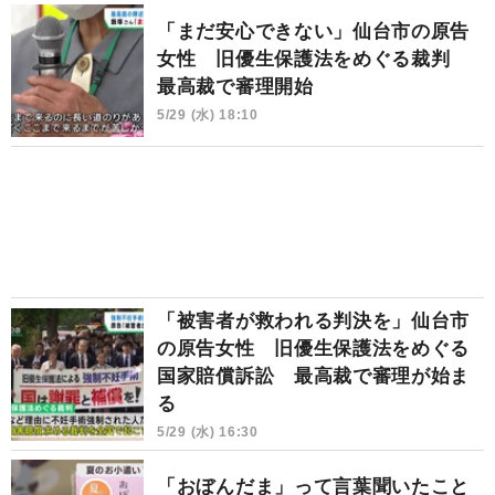
「まだ安心できない」仙台市の原告
女性 旧優生保護法をめぐる裁判
最高裁で審理開始
5/29 (水) 18:10
「被害者が救われる判決を」仙台市
の原告女性 旧優生保護法をめぐる
国家賠償訴訟 最高裁で審理が始ま
る
5/29 (水) 16:30
「おぼんだま」って言葉聞いたこと