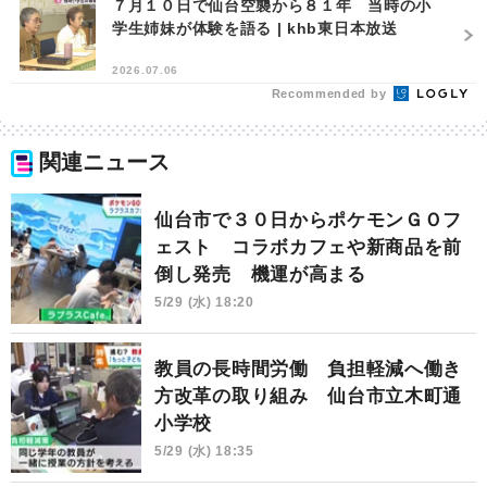
７月１０日で仙台空襲から８１年 当時の小
学生姉妹が体験を語る | khb東日本放送
2026.07.06
Recommended by
関連ニュース
仙台市で３０日からポケモンＧＯフ
ェスト コラボカフェや新商品を前
倒し発売 機運が高まる
5/29 (水) 18:20
教員の長時間労働 負担軽減へ働き
方改革の取り組み 仙台市立木町通
小学校
5/29 (水) 18:35