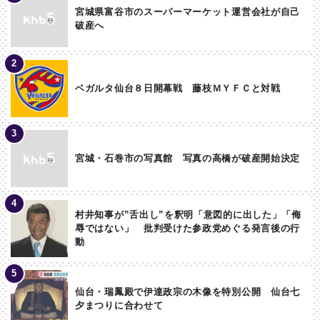
宮城県富谷市のスーパーマーケット運営会社が自己
破産へ
ベガルタ仙台８日開幕戦 藤枝ＭＹＦＣと対戦
宮城・石巻市の写真館 写真の高橋が破産開始決定
村井知事が”舌出し”を釈明「意図的に出した」「侮
辱ではない」 批判受けた参政党めぐる発言後の行
動
仙台・瑞鳳殿で伊達政宗の木像を特別公開 仙台七
夕まつりに合わせて