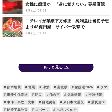
女性に痴漢か 「身に覚えない」容疑否認
8/8 (土) 09:58
ニチレイが業績下方修正 純利益は当初予想
より48億円減 サイバー攻撃で
8/8 (土) 09:49
もっと見る
熊本地震
地震
津波
宮城県
衆院選2026
クマ
旧優生保護法
防災
仙台市
気象情報
交通情報
事件・事故・火事
自然災害
東日本大震災
震災遺構
能登半島地震
スポーツ
ベガルタ仙台