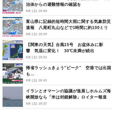
治体からの避難情報の確認を
8/8 (土) 19:04
富山県に記録的短時間大雨に関する気象防災
速報 八尾町丸山などで1時間に約100ミリ
8/8 (土) 19:04
【関東の天気】台風15号 お盆休みに影
響 気温に変化！ 30℃未満が続出
8/8 (土) 19:01
帰省ラッシュきょう“ピーク” 空港では出国
も…
8/8 (土) 18:41
イランとオマーンの協議が進展しホルムズ海
峡開放なら「米は封鎖解除」ロイター報道
8/8 (土) 18:27