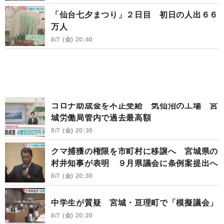
「仙台七夕まつり」２日目 初日の人出６６
万人
8/7 (金) 20:40
コロナ助成金を不正受給 気仙沼の工場 宮
城労働局管内で過去最高額
8/7 (金) 20:30
クマ捕獲の権限を市町村に移譲へ 宮城県の
村井知事が表明 ９月県議会に条例案提出へ
8/7 (金) 20:30
中学生が質疑 宮城・亘理町で「模擬議会」
8/7 (金) 20:20