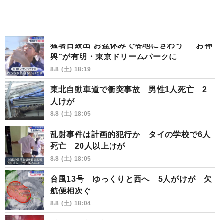
猛暑日続出 お盆休みで各地にぎわう “お神
輿”が有明・東京ドリームパークに
8/8 (土) 18:19
東北自動車道で衝突事故 男性1人死亡 2
人けが
8/8 (土) 18:05
乱射事件は計画的犯行か タイの学校で6人
死亡 20人以上けが
8/8 (土) 18:05
台風13号 ゆっくりと西へ 5人がけが 欠
航便相次ぐ
8/8 (土) 18:04