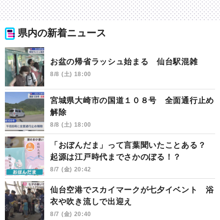
県内の新着ニュース
お盆の帰省ラッシュ始まる 仙台駅混雑
8/8 (土) 18:00
宮城県大崎市の国道１０８号 全面通行止め
解除
8/8 (土) 18:00
「おぼんだま」って言葉聞いたことある？
起源は江戸時代までさかのぼる！？
8/7 (金) 20:42
仙台空港でスカイマークが七夕イベント 浴
衣や吹き流しで出迎え
8/7 (金) 20:40