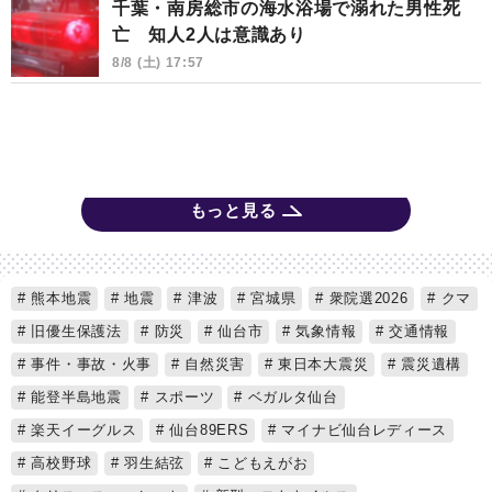
千葉・南房総市の海水浴場で溺れた男性死
亡 知人2人は意識あり
8/8 (土) 17:57
もっと見る
熊本地震
地震
津波
宮城県
衆院選2026
クマ
旧優生保護法
防災
仙台市
気象情報
交通情報
事件・事故・火事
自然災害
東日本大震災
震災遺構
能登半島地震
スポーツ
ベガルタ仙台
楽天イーグルス
仙台89ERS
マイナビ仙台レディース
高校野球
羽生結弦
こどもえがお