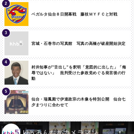
ベガルタ仙台８日開幕戦 藤枝ＭＹＦＣと対戦
宮城・石巻市の写真館 写真の高橋が破産開始決定
村井知事が”舌出し”を釈明「意図的に出した」「侮
辱ではない」 批判受けた参政党めぐる発言後の行
動
仙台・瑞鳳殿で伊達政宗の木像を特別公開 仙台七
夕まつりに合わせて