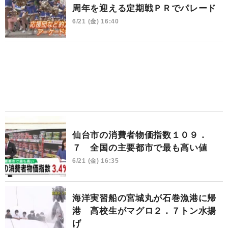
周年を迎える定期戦ＰＲでパレード
6/21 (金) 16:40
仙台市の消費者物価指数１０９．
７ 全国の主要都市で最も高い値
6/21 (金) 16:35
海洋実習船の宮城丸が石巻漁港に帰
港 高校生がマグロ２．７トン水揚
げ