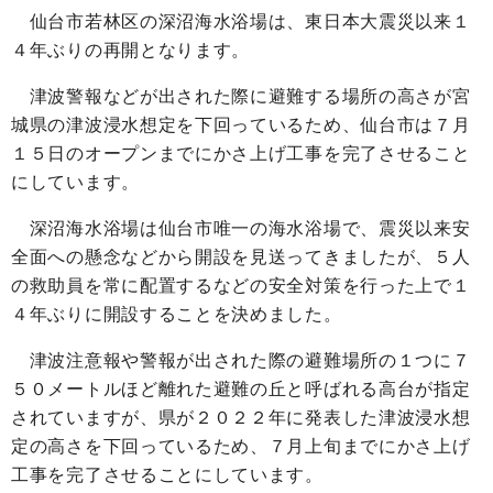
仙台市若林区の深沼海水浴場は、東日本大震災以来１
４年ぶりの再開となります。
津波警報などが出された際に避難する場所の高さが宮
城県の津波浸水想定を下回っているため、仙台市は７月
１５日のオープンまでにかさ上げ工事を完了させること
にしています。
深沼海水浴場は仙台市唯一の海水浴場で、震災以来安
全面への懸念などから開設を見送ってきましたが、５人
の救助員を常に配置するなどの安全対策を行った上で１
４年ぶりに開設することを決めました。
津波注意報や警報が出された際の避難場所の１つに７
５０メートルほど離れた避難の丘と呼ばれる高台が指定
されていますが、県が２０２２年に発表した津波浸水想
定の高さを下回っているため、７月上旬までにかさ上げ
工事を完了させることにしています。