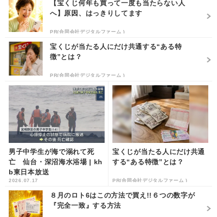
【宝くじ何年も買って一度も当たらない人
へ】原因、はっきりしてます
PR(合同会社デジタルファーム )
宝くじが当たる人にだけ共通する“ある特
徴”とは？
PR(合同会社デジタルファーム )
男子中学生が海で溺れて死
宝くじが当たる人にだけ共通
亡 仙台・深沼海水浴場 | kh
する“ある特徴”とは？
b東日本放送
2026.07.17
PR(合同会社デジタルファーム )
８月のロト6はこの方法で買え!!６つの数字が
『完全一致』する方法