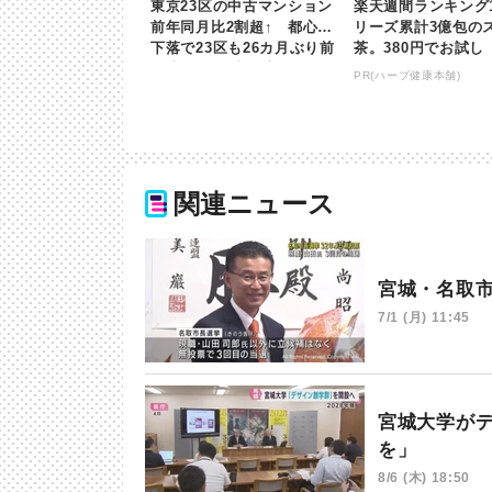
東京23区の中古マンション
楽天週間ランキング
前年同月比2割超↑ 都心部
リーズ累計3億包の
下落で23区も26カ月ぶり前
茶。380円でお試し
月比↓ | khb東日本放送
PR(ハーブ健康本舗)
関連ニュース
宮城・名取
7/1 (月) 11:45
宮城大学が
を」
8/6 (木) 18:50