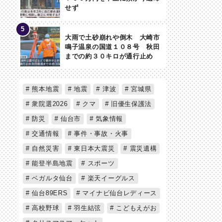
せず
大雨で土砂崩れや倒木 大崎市
鳴子温泉の国道１０８号 秋田
までの約３０キロが通行止め
熊本地震
地震
津波
宮城県
衆院選2026
クマ
旧優生保護法
防災
仙台市
気象情報
交通情報
事件・事故・火事
自然災害
東日本大震災
震災遺構
能登半島地震
スポーツ
ベガルタ仙台
楽天イーグルス
仙台89ERS
マイナビ仙台レディース
高校野球
羽生結弦
こどもえがお