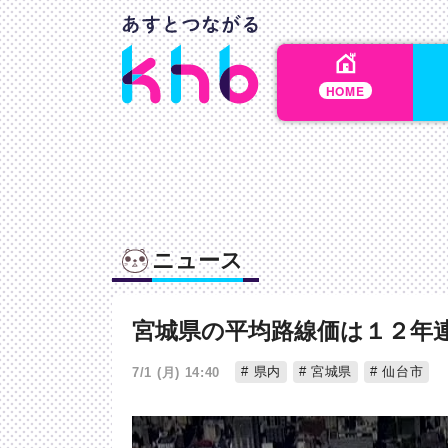
HOME
ニュース
宮城県の平均路線価は１２年
県内
宮城県
仙台市
7/1 (月) 14:40