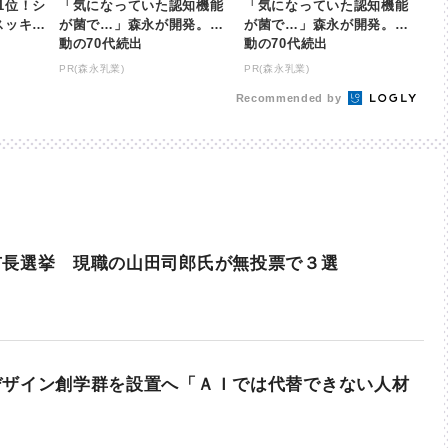
1位！シ
「気になっていた認知機能
「気になっていた認知機能
スッキリ
が菌で…」森永が開発。感
が菌で…」森永が開発。感
動の70代続出
動の70代続出
PR(森永乳業)
PR(森永乳業)
Recommended by
市長選挙 現職の山田司郎氏が無投票で３選
デザイン創学群を設置へ「ＡＩでは代替できない人材