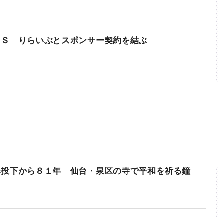
ＲＳ りらいぶとスポンサー契約を結ぶ
爆投下から８１年 仙台・泉区の寺で平和を祈る鐘