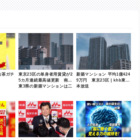
お茶ガチ
東京23区の単身者用賃貸が2
新築マンション 平均1億424
5カ月連続最高値更新 南関
9万円 東京23区 | khb東日
東3県の新築マンションは二
本放送
極化 | khb東日本放送