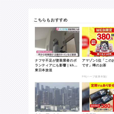
こちらもおすすめ
ナフサ不足が塗装業者のボ
アマゾン1位「この
ランティアにも影響 | khb
です」噂のお茶
東日本放送
PR(ハーブ健康本舗)