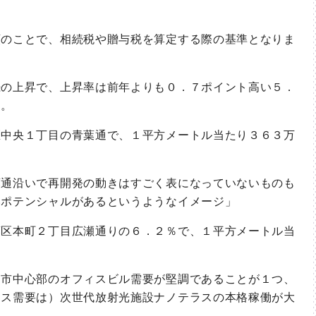
のことで、相続税や贈与税を算定する際の基準となりま
の上昇で、上昇率は前年よりも０．７ポイント高い５．
た。
中央１丁目の青葉通で、１平方メートル当たり３６３万
。
通沿いで再開発の動きはすごく表になっていないものも
いポテンシャルがあるというようなイメージ」
区本町２丁目広瀬通りの６．２％で、１平方メートル当
市中心部のオフィスビル需要が堅調であることが１つ、
ィス需要は）次世代放射光施設ナノテラスの本格稼働が大