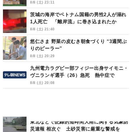
8/8 (土) 23:11
茨城の海岸でベトナム国籍の男性2人が溺れ
1人死亡 「離岸流」に巻き込まれたか
8/8 (土) 21:40
悠仁さま 野菜の皮むき朝食づくり “3週間ぶ
りのピーラー”
8/8 (土) 20:29
九州電力ラグビー部フィジー出身サイモニ・
ヴニランギ選手（26）急死 熱中症で
8/8 (土) 20:08
東北などで記録的短時間大雨に関する気象防
災速報 相次ぐ 土砂災害に厳重な警戒を