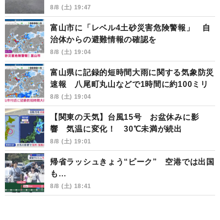
8/8 (土) 19:47
富山市に「レベル4土砂災害危険警報」 自
治体からの避難情報の確認を
8/8 (土) 19:04
富山県に記録的短時間大雨に関する気象防災
速報 八尾町丸山などで1時間に約100ミリ
8/8 (土) 19:04
【関東の天気】台風15号 お盆休みに影
響 気温に変化！ 30℃未満が続出
8/8 (土) 19:01
帰省ラッシュきょう“ピーク” 空港では出国
も…
8/8 (土) 18:41