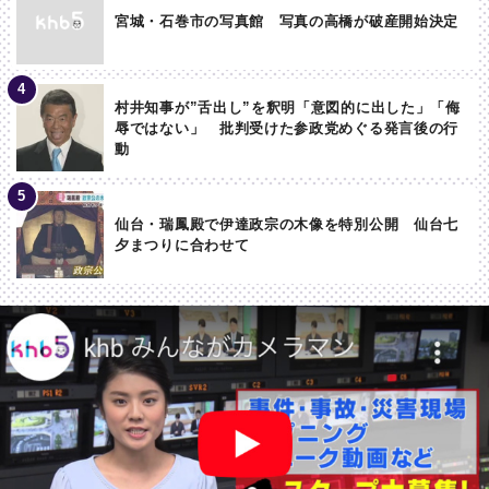
宮城・石巻市の写真館 写真の高橋が破産開始決定
村井知事が”舌出し”を釈明「意図的に出した」「侮
辱ではない」 批判受けた参政党めぐる発言後の行
動
仙台・瑞鳳殿で伊達政宗の木像を特別公開 仙台七
夕まつりに合わせて