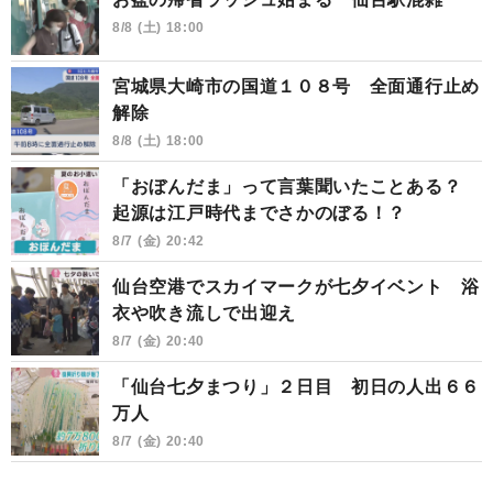
8/8 (土) 18:00
宮城県大崎市の国道１０８号 全面通行止め
解除
8/8 (土) 18:00
「おぼんだま」って言葉聞いたことある？
起源は江戸時代までさかのぼる！？
8/7 (金) 20:42
仙台空港でスカイマークが七夕イベント 浴
衣や吹き流しで出迎え
8/7 (金) 20:40
「仙台七夕まつり」２日目 初日の人出６６
万人
8/7 (金) 20:40