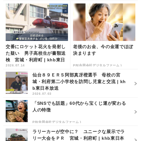
交番にロケット花火を発射し
老後のお金、今の金運でほぼ
た疑い 男子高校生が書類送
決まります
検 宮城・利府町 | khb東日
2026.07.14
PR(合同会社デジタルファーム )
本放送
仙台８９ＥＲＳ阿部真冴橙選手 母校の宮
城・利府第二小学校を訪問し児童と交流 | kh
b東日本放送
2026.07.03
「SNSでも話題」60代から宝くじ運が変わる
人の特徴
PR(合同会社デジタルファーム )
ラリーカーが空中に？ ユニークな展示でラ
リー大会をＰＲ 宮城・利府町 | khb東日本