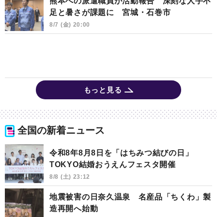
熊本への派遣職員が活動報告 深刻な人手不
足と暑さが課題に 宮城・石巻市
8/7 (金) 20:00
もっと見る
全国の新着ニュース
令和8年8月8日を「はちみつ結びの日」
TOKYO結婚おうえんフェスタ開催
8/8 (土) 23:12
地震被害の日奈久温泉 名産品「ちくわ」製
造再開へ始動