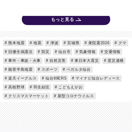
もっと見る
熊本地震
地震
津波
宮城県
衆院選2026
クマ
旧優生保護法
防災
仙台市
気象情報
交通情報
事件・事故・火事
自然災害
東日本大震災
震災遺構
能登半島地震
スポーツ
ベガルタ仙台
楽天イーグルス
仙台89ERS
マイナビ仙台レディース
高校野球
羽生結弦
こどもえがお
クリスマスマーケット
新型コロナウイルス