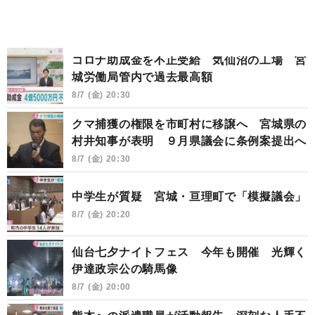
コロナ助成金を不正受給 気仙沼の工場 宮
城労働局管内で過去最高額
8/7 (金) 20:30
クマ捕獲の権限を市町村に移譲へ 宮城県の
村井知事が表明 ９月県議会に条例案提出へ
8/7 (金) 20:30
中学生が質疑 宮城・亘理町で「模擬議会」
8/7 (金) 20:20
仙台七夕ナイトフェス 今年も開催 光輝く
伊達政宗公の騎馬像
8/7 (金) 20:00