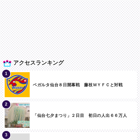
アクセスランキング
ベガルタ仙台８日開幕戦 藤枝ＭＹＦＣと対戦
「仙台七夕まつり」２日目 初日の人出６６万人