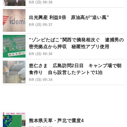
8/9 (日) 09:38
出光興産 利益8倍 原油高が“追い風”
8/9 (日) 09:37
“ゾンビたばこ”関西で摘発相次ぐ 逮捕男の
密売拠点から押収 秘匿性アプリ使用
8/9 (日) 09:36
悠仁さま 広島訪問2日目 キャンプ場で朝
食作り 自ら設営したテントで1泊
8/9 (日) 09:34
熊本県天草・芦北で震度4