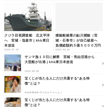
クジラ目視調査船 北太平洋
捕鯨船操業の鮎川捕鯨（宮
へ 宮城・塩釜市 | khb東日
城・石巻市）が自己破産へ
本放送
負債総額約５億５０００万円
2026.07.19
2026.06.26
| khb東日本放送
サンマ漁１０日に解禁 宮城・気仙沼港から
大型船が出港 | khb東日本放送
2026.08.06
宝くじが当たる人にだけ共通する“ある特
徴”とは？
PR(合同会社デジタルファーム )
宝くじが当たる人にだけ共通する“ある特
徴”とは？