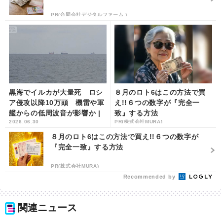
PR(合同会社デジタルファーム )
黒海でイルカが大量死 ロシ
８月のロト6はこの方法で買
ア侵攻以降10万頭 機雷や軍
え!!６つの数字が『完全一
艦からの低周波音が影響か |
致』する方法
2026.06.30
PR(株式会社MURA)
khb東日本放送
８月のロト6はこの方法で買え!!６つの数字が
『完全一致』する方法
PR(株式会社MURA)
Recommended by
関連ニュース