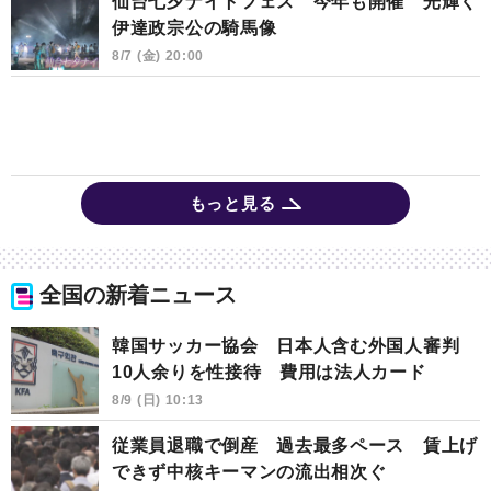
仙台七夕ナイトフェス 今年も開催 光輝く
伊達政宗公の騎馬像
8/7 (金) 20:00
もっと見る
全国の新着ニュース
韓国サッカー協会 日本人含む外国人審判
10人余りを性接待 費用は法人カード
8/9 (日) 10:13
従業員退職で倒産 過去最多ペース 賃上げ
できず中核キーマンの流出相次ぐ