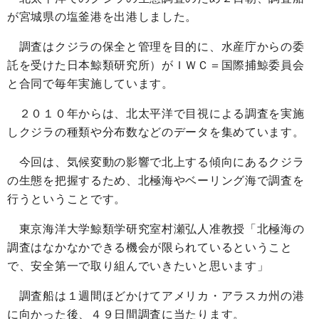
が宮城県の塩釜港を出港しました。
調査はクジラの保全と管理を目的に、水産庁からの委
託を受けた日本鯨類研究所）がＩＷＣ＝国際捕鯨委員会
と合同で毎年実施しています。
２０１０年からは、北太平洋で目視による調査を実施
しクジラの種類や分布数などのデータを集めています。
今回は、気候変動の影響で北上する傾向にあるクジラ
の生態を把握するため、北極海やベーリング海で調査を
行うということです。
東京海洋大学鯨類学研究室村瀬弘人准教授「北極海の
調査はなかなかできる機会が限られているということ
で、安全第一で取り組んでいきたいと思います」
調査船は１週間ほどかけてアメリカ・アラスカ州の港
に向かった後、４９日間調査に当たります。