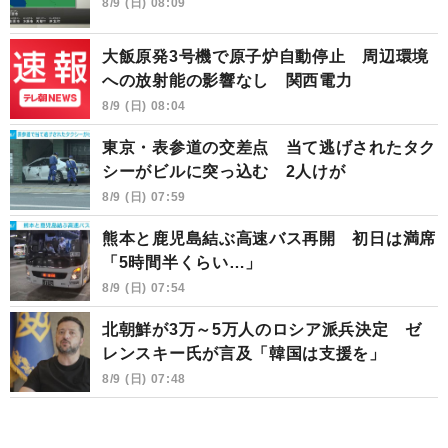
8/9 (日) 08:09
大飯原発3号機で原子炉自動停止 周辺環境
への放射能の影響なし 関西電力
8/9 (日) 08:04
東京・表参道の交差点 当て逃げされたタク
シーがビルに突っ込む 2人けが
8/9 (日) 07:59
熊本と鹿児島結ぶ高速バス再開 初日は満席
「5時間半くらい…」
8/9 (日) 07:54
北朝鮮が3万～5万人のロシア派兵決定 ゼ
レンスキー氏が言及「韓国は支援を」
8/9 (日) 07:48