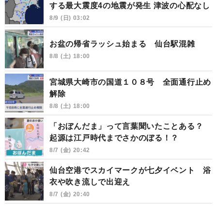
する最大震度4の地震が発生 津波の心配なし
8/9 (日) 03:02
お盆の帰省ラッシュ始まる 仙台駅混雑
8/8 (土) 18:00
宮城県大崎市の国道１０８号 全面通行止め
解除
8/8 (土) 18:00
「おぼんだま」って言葉聞いたことある？
起源は江戸時代までさかのぼる！？
8/7 (金) 20:42
仙台空港でスカイマークが七夕イベント 浴
衣や吹き流しで出迎え
8/7 (金) 20:40