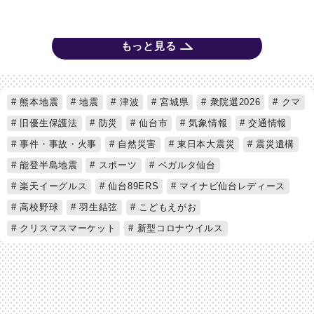
もっと見る
熊本地震
地震
津波
宮城県
衆院選2026
クマ
旧優生保護法
防災
仙台市
気象情報
交通情報
事件・事故・火事
自然災害
東日本大震災
震災遺構
能登半島地震
スポーツ
ベガルタ仙台
楽天イーグルス
仙台89ERS
マイナビ仙台レディース
高校野球
羽生結弦
こどもえがお
クリスマスマーケット
新型コロナウイルス