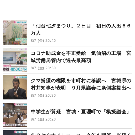
「仙台七夕まつり」２日目 初日の人出６６
万人
8/7 (金) 20:40
コロナ助成金を不正受給 気仙沼の工場 宮
城労働局管内で過去最高額
8/7 (金) 20:30
クマ捕獲の権限を市町村に移譲へ 宮城県の
村井知事が表明 ９月県議会に条例案提出へ
8/7 (金) 20:30
中学生が質疑 宮城・亘理町で「模擬議会」
8/7 (金) 20:20