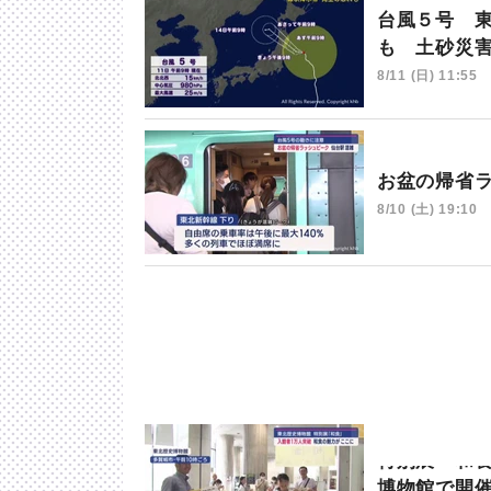
台風５号 
も 土砂災
8/11 (日) 11:55
お盆の帰省
8/10 (土) 19:10
特別展「和
博物館で開