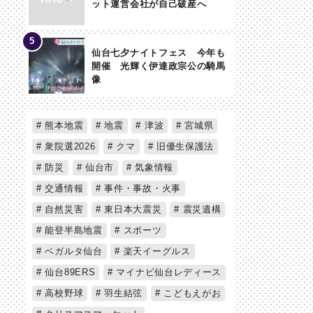
ット運営会社が自己破産へ
仙台七夕ナイトフェス 今年も
開催 光輝く伊達政宗公の騎馬
像
熊本地震
地震
津波
宮城県
衆院選2026
クマ
旧優生保護法
防災
仙台市
気象情報
交通情報
事件・事故・火事
自然災害
東日本大震災
震災遺構
能登半島地震
スポーツ
ベガルタ仙台
楽天イーグルス
仙台89ERS
マイナビ仙台レディース
高校野球
羽生結弦
こどもえがお