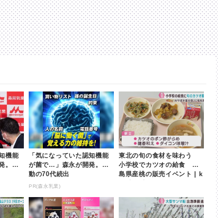
知機能
「気になっていた認知機能
東北の旬の食材を味わう
発。感
が菌で…」森永が開発。感
小学校でカツオの給食 福
動の70代続出
島県産桃の販売イベント | k
hb東日本放送
PR(森永乳業)