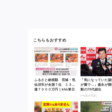
こちらもおすすめ
ふるさと納税額 宮城・気
「気になっていた認
仙沼市が全国７位 １３４
が菌で…」森永が開
億７０００万円 | khb東日
動の70代続出
本放送
PR(森永乳業)