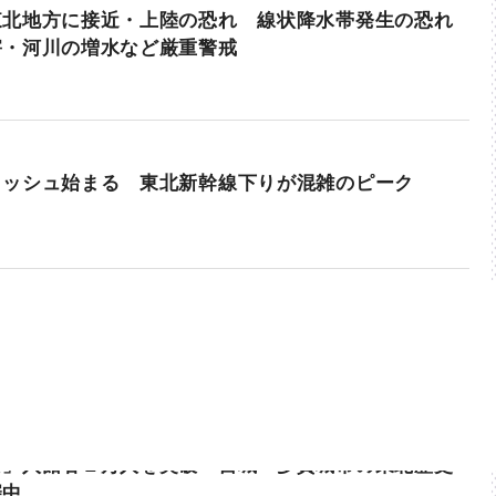
東北地方に接近・上陸の恐れ 線状降水帯発生の恐れ
害・河川の増水など厳重警戒
ラッシュ始まる 東北新幹線下りが混雑のピーク
食」入館者１万人を突破 宮城・多賀城市の東北歴史
催中