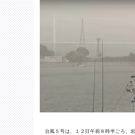
台風５号は、１２日午前８時半ごろ、岩