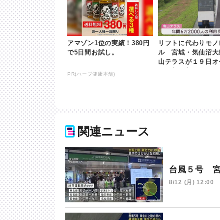
アマゾン1位の実績！380円
リフトに代わりモノ
で5日間お試し。
ル 宮城・気仙沼大
山テラスが１９日オー
khb東日本放送
PR(ハーブ健康本舗)
関連ニュース
台風５号 
8/12 (月) 12:00