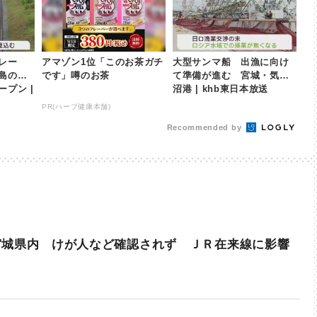
レー
アマゾン1位「このお茶ガチ
大型サンマ船 出漁に向け
島の亀
です」噂のお茶
て準備が進む 宮城・気仙
プン |
沼港 | khb東日本放送
PR(ハーブ健康本舗)
Recommended by
宮城県内 けが人など確認されず ＪＲ在来線に影響