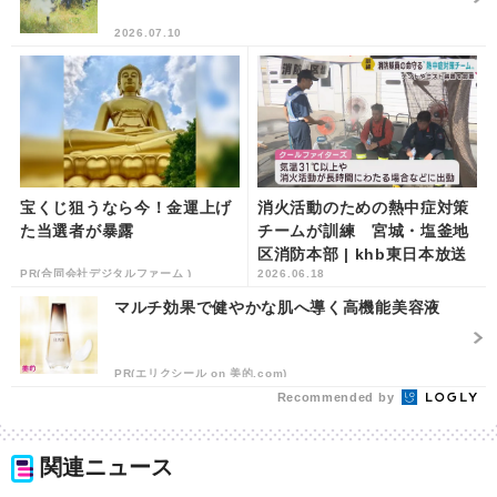
2026.07.10
宝くじ狙うなら今！金運上げ
消火活動のための熱中症対策
た当選者が暴露
チームが訓練 宮城・塩釜地
区消防本部 | khb東日本放送
PR(合同会社デジタルファーム )
2026.06.18
マルチ効果で健やかな肌へ導く高機能美容液
PR(エリクシール on 美的.com)
Recommended by
関連ニュース