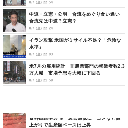
8/7 (金) 22:54
中道・立憲・公明 合流をめぐり食い違い
合流先は中道？立憲？
8/7 (金) 22:24
イラン攻撃 米国がミサイル不足？「危険な
水準」
8/7 (金) 22:03
米7月の雇用統計 非農業部門の就業者数2.3
万人減 市場予想を大幅に下回る
8/7 (金) 21:58
食料自給率37％ 過去最低に コメなど値
上がりで生産額ベースは上昇