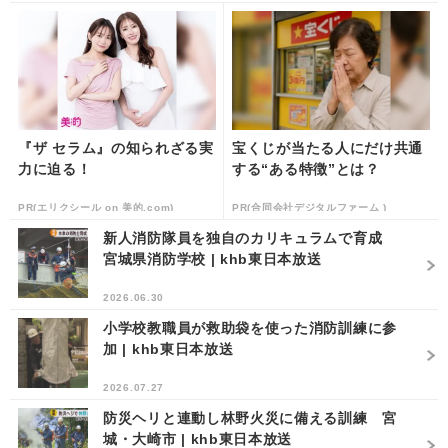
『ザ セラム』の知られざる実
宝くじが当たる人にだけ共通
力に迫る！
する“ある特徴”とは？
PR(エリクシール on 美的.com)
PR(合同会社デジタルファーム )
新人消防隊員を独自のカリキュラムで育成
宮城県消防学校 | khb東日本放送
2026.06.30
小学校教職員が救助袋を使った消防訓練に参
加 | khb東日本放送
2026.07.27
防災ヘリと連動し林野火災に備える訓練 宮
城・大崎市 | khb東日本放送