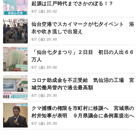
起源は江戸時代までさかのぼる！？
8/7 (金) 20:42
仙台空港でスカイマークが七夕イベント 浴
衣や吹き流しで出迎え
8/7 (金) 20:40
「仙台七夕まつり」２日目 初日の人出６６
万人
8/7 (金) 20:40
コロナ助成金を不正受給 気仙沼の工場 宮
城労働局管内で過去最高額
8/7 (金) 20:30
クマ捕獲の権限を市町村に移譲へ 宮城県の
村井知事が表明 ９月県議会に条例案提出へ
8/7 (金) 20:30