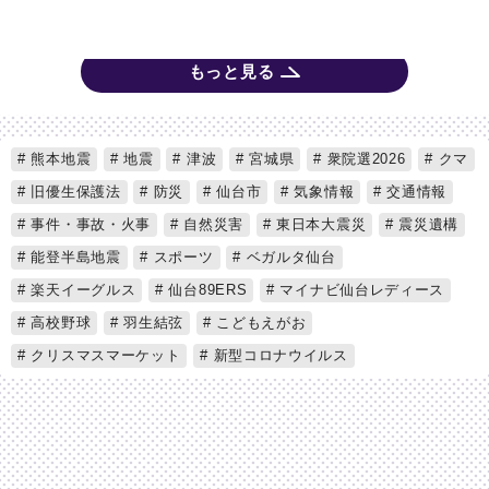
もっと見る
熊本地震
地震
津波
宮城県
衆院選2026
クマ
旧優生保護法
防災
仙台市
気象情報
交通情報
事件・事故・火事
自然災害
東日本大震災
震災遺構
能登半島地震
スポーツ
ベガルタ仙台
楽天イーグルス
仙台89ERS
マイナビ仙台レディース
高校野球
羽生結弦
こどもえがお
クリスマスマーケット
新型コロナウイルス