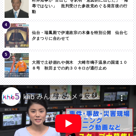
村井知事が”舌出し”を釈明「意図的に出した」「侮
辱ではない」 批判受けた参政党めぐる発言後の行
動
仙台・瑞鳳殿で伊達政宗の木像を特別公開 仙台七
夕まつりに合わせて
大雨で土砂崩れや倒木 大崎市鳴子温泉の国道１０
８号 秋田までの約３０キロが通行止め