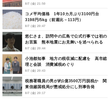
8/7 (金) 21:50
コメ平均価格 1年10カ月ぶり3100円台
3198円/5kg（前週比－113円）
8/7 (金) 20:47
悠仁さま、訪問中の広島で公式行事では初の
お言葉 熊本地震にお見舞いを述べられる
8/7 (金) 20:44
小池都知事 地方の税収減に配慮を 高市総
理と会談 消費減税めぐり
8/7 (金) 20:43
税務署職員の男が約1億3500万円脱税か 関
東信越国税局が懲戒処分にし刑事告発
8/7 (金) 20:17