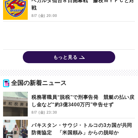
ベガルタ仙台８日開幕戦 藤枝ＭＹＦＣと対
戦
8/7 (金) 20:00
もっと見る
全国の新着ニュース
税務署職員“脱税”で刑事告発 競艇の払い戻
し金など“約3億3400万円”申告せず
8/7 (金) 23:30
パキスタン・サウジ・トルコの3カ国が共同
防衛協定 「米国頼み」からの脱却か