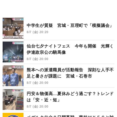
中学生が質疑 宮城・亘理町で「模擬議会」
8/7 (金) 20:20
仙台七夕ナイトフェス 今年も開催 光輝く
伊達政宗公の騎馬像
8/7 (金) 20:00
熊本への派遣職員が活動報告 深刻な人手不
足と暑さが課題に 宮城・石巻市
8/7 (金) 20:00
円安＆物価高…夏休みどう過ごす？トレンド
は「安・近・短」
8/7 (金) 20:00