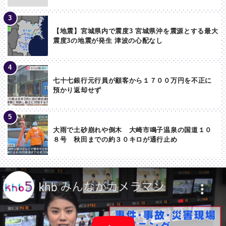
【地震】宮城県内で震度3 宮城県沖を震源とする最大
震度3の地震が発生 津波の心配なし
七十七銀行元行員が顧客から１７００万円を不正に
預かり返却せず
大雨で土砂崩れや倒木 大崎市鳴子温泉の国道１０
８号 秋田までの約３０キロが通行止め