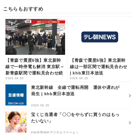
こちらもおすすめ
【青森で震度6強】東北新幹
【青森で震度6強】東北新幹
線で一時停電も解消 東京駅～
線は一部区間で運転見合わせ
新青森駅間で運転見合わせ続
| khb東日本放送
2026.06.25
2026.06.25
く | khb東日本放送
東北新幹線 全線で運転再開 運休や遅れが
発生 | khb東日本放送
2026.06.25
宝くじ当選者「〇〇をやらずに買うのはもっ
たいない」
PR(合同会社デジタルファーム )