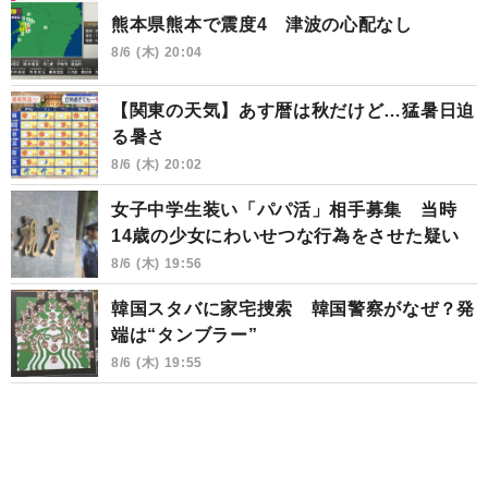
熊本県熊本で震度4 津波の心配なし
8/6 (木) 20:04
【関東の天気】あす暦は秋だけど…猛暑日迫
る暑さ
8/6 (木) 20:02
女子中学生装い「パパ活」相手募集 当時
14歳の少女にわいせつな行為をさせた疑い
8/6 (木) 19:56
韓国スタバに家宅捜索 韓国警察がなぜ？発
端は“タンブラー”
8/6 (木) 19:55