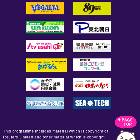
This programme includes material which is copyright of
Reuters Limited and other material which is copyright