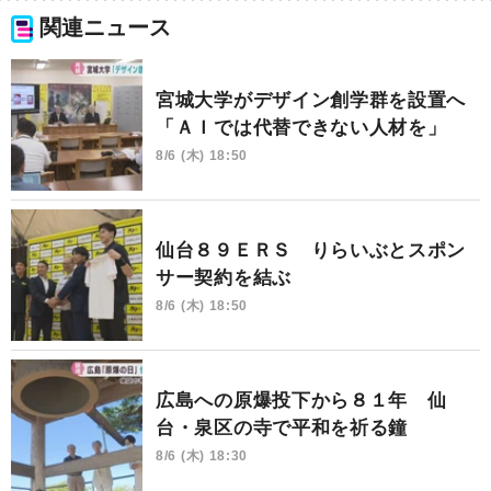
関連ニュース
宮城大学がデザイン創学群を設置へ
「ＡＩでは代替できない人材を」
8/6 (木) 18:50
仙台８９ＥＲＳ りらいぶとスポン
サー契約を結ぶ
8/6 (木) 18:50
広島への原爆投下から８１年 仙
台・泉区の寺で平和を祈る鐘
8/6 (木) 18:30