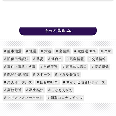
もっと見る
熊本地震
地震
津波
宮城県
衆院選2026
クマ
旧優生保護法
防災
仙台市
気象情報
交通情報
事件・事故・火事
自然災害
東日本大震災
震災遺構
能登半島地震
スポーツ
ベガルタ仙台
楽天イーグルス
仙台89ERS
マイナビ仙台レディース
高校野球
羽生結弦
こどもえがお
クリスマスマーケット
新型コロナウイルス