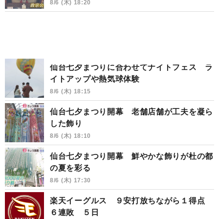
8/6 (木) 18:20
仙台七夕まつりに合わせてナイトフェス ラ
イトアップや熱気球体験
8/6 (木) 18:15
仙台七夕まつり開幕 老舗店舗が工夫を凝ら
した飾り
8/6 (木) 18:10
仙台七夕まつり開幕 鮮やかな飾りが杜の都
の夏を彩る
8/6 (木) 17:30
楽天イーグルス ９安打放ちながら１得点
６連敗 ５日