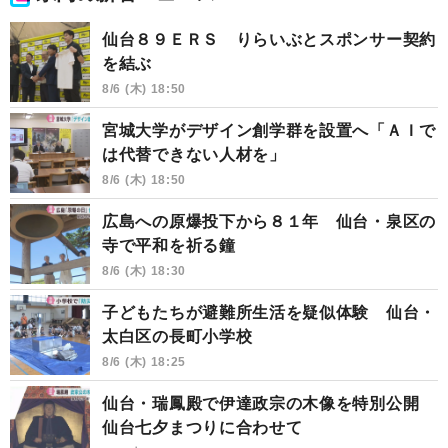
仙台８９ＥＲＳ りらいぶとスポンサー契約
を結ぶ
8/6 (木) 18:50
宮城大学がデザイン創学群を設置へ「ＡＩで
は代替できない人材を」
8/6 (木) 18:50
広島への原爆投下から８１年 仙台・泉区の
寺で平和を祈る鐘
8/6 (木) 18:30
子どもたちが避難所生活を疑似体験 仙台・
太白区の長町小学校
8/6 (木) 18:25
仙台・瑞鳳殿で伊達政宗の木像を特別公開
仙台七夕まつりに合わせて