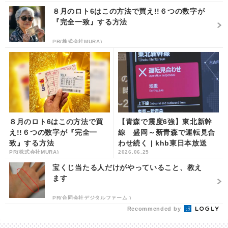
８月のロト6はこの方法で買え!!６つの数字が
『完全一致』する方法
PR(株式会社MURA)
８月のロト6はこの方法で買
【青森で震度6強】東北新幹
え!!６つの数字が『完全一
線 盛岡～新青森で運転見合
致』する方法
わせ続く | khb東日本放送
PR(株式会社MURA)
2026.06.25
宝くじ当たる人だけがやっていること、教え
ます
PR(合同会社デジタルファーム )
Recommended by