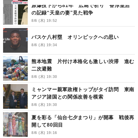
原爆投下から81年 広島で祈り 香淳皇后
の記録“天皇の妻”見た戦争
8/6 (木) 19:52
バスケ八村塁 オリンピックへの思い
8/6 (木) 19:34
熊本地震 片付け本格化も激しい渋滞 進む
二次避難
8/6 (木) 19:30
ミャンマー親軍政権トップがタイ訪問 東南
アジア諸国との関係改善を模索
8/6 (木) 19:30
夏を彩る「仙台七夕まつり」が開幕 戦後再
開して80回目
8/6 (木) 19:16