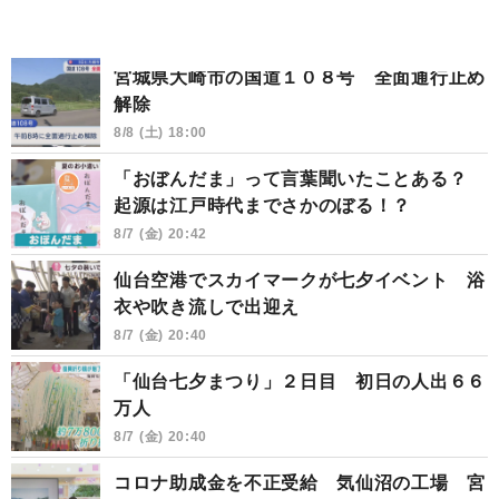
宮城県大崎市の国道１０８号 全面通行止め
解除
8/8 (土) 18:00
「おぼんだま」って言葉聞いたことある？
起源は江戸時代までさかのぼる！？
8/7 (金) 20:42
仙台空港でスカイマークが七夕イベント 浴
衣や吹き流しで出迎え
8/7 (金) 20:40
「仙台七夕まつり」２日目 初日の人出６６
万人
8/7 (金) 20:40
コロナ助成金を不正受給 気仙沼の工場 宮