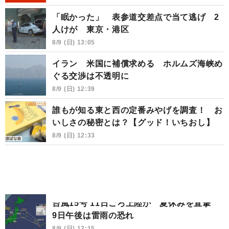
「眠かった」 表参道交差点で当て逃げ 2
人けが 東京・港区
8/9 (日) 13:05
イラン 米国に補償求める ホルムズ海峡め
ぐる交渉は不透明に
8/9 (日) 12:39
誰もが知る東と西の定番みやげを調査！ お
いしさの秘密とは？【グッド！いちおし】
8/9 (日) 12:33
台風15号 11日ごろ上陸か 夏休みを直撃
9日午後は雷雨の恐れ
8/9 (日) 12:15