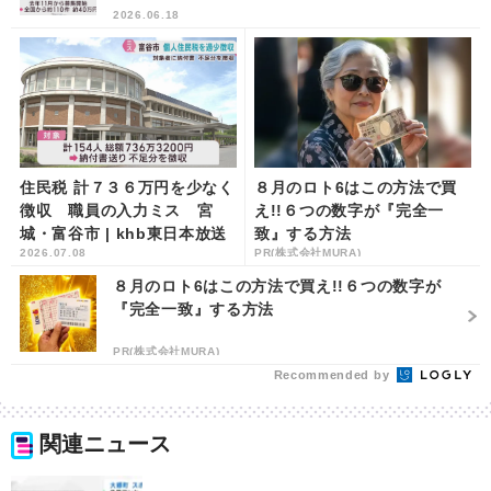
2026.06.18
住民税 計７３６万円を少なく
８月のロト6はこの方法で買
徴収 職員の入力ミス 宮
え!!６つの数字が『完全一
城・富谷市 | khb東日本放送
致』する方法
2026.07.08
PR(株式会社MURA)
８月のロト6はこの方法で買え!!６つの数字が
『完全一致』する方法
PR(株式会社MURA)
Recommended by
関連ニュース