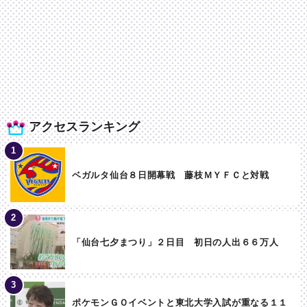
アクセスランキング
ベガルタ仙台８日開幕戦 藤枝ＭＹＦＣと対戦
「仙台七夕まつり」２日目 初日の人出６６万人
ポケモンＧＯイベントと東北大学入試が重なる１１