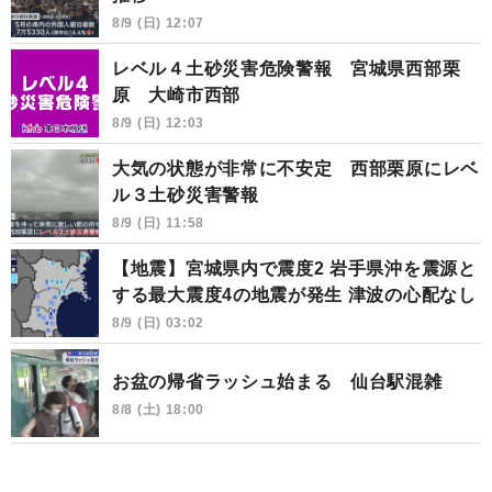
8/9 (日) 12:07
レベル４土砂災害危険警報 宮城県西部栗
原 大崎市西部
8/9 (日) 12:03
大気の状態が非常に不安定 西部栗原にレベ
ル３土砂災害警報
8/9 (日) 11:58
【地震】宮城県内で震度2 岩手県沖を震源と
する最大震度4の地震が発生 津波の心配なし
8/9 (日) 03:02
お盆の帰省ラッシュ始まる 仙台駅混雑
8/8 (土) 18:00