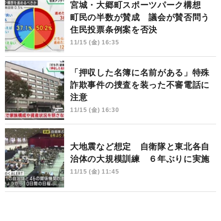
宮城・大郷町スポーツパーク構想
町民の半数が賛成 議会が賛否問う
住民投票条例案を否決
11/15 (金) 16:35
「押収した名簿に名前がある」特殊
詐欺事件の捜査を装った不審電話に
注意
11/15 (金) 16:30
大地震など想定 自衛隊と東北各自
治体の大規模訓練 ６年ぶりに実施
11/15 (金) 11:45