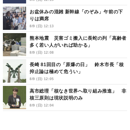
お盆休みの混雑 新幹線「のぞみ」午前の下
りは満席
8/9 (日) 12:13
熊本地震 災害ゴミ搬入に長蛇の列「高齢者
多く若い人がいれば助かる」
8/9 (日) 12:08
長崎 81回目の「原爆の日」 鈴木市長「核
抑止論は極めて危うい」
8/9 (日) 12:05
高市総理「核なき世界へ取り組み推進」 非
核三原則は現状説明のみ
8/9 (日) 12:04