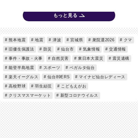
もっと見る
熊本地震
地震
津波
宮城県
衆院選2026
クマ
旧優生保護法
防災
仙台市
気象情報
交通情報
事件・事故・火事
自然災害
東日本大震災
震災遺構
能登半島地震
スポーツ
ベガルタ仙台
楽天イーグルス
仙台89ERS
マイナビ仙台レディース
高校野球
羽生結弦
こどもえがお
クリスマスマーケット
新型コロナウイルス