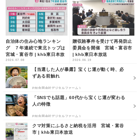
自治体の住み心地ランキン
贈収賄事件を受けて再発防止
グ ７年連続で東北トップは
委員会を開催 宮城・富谷市
宮城・富谷市 | khb東日本放
| khb東日本放送
2026.07.08
2026.06.19
送
【当選した人が暴露】宝くじ運が動く時、必
ずある前触れ
PR(合同会社デジタルファーム )
「SNSでも話題」60代から宝くじ運が変わる
人の特徴
PR(合同会社デジタルファーム )
クマ対策にふるさと納税を活用 宮城・富谷
市 | khb東日本放送