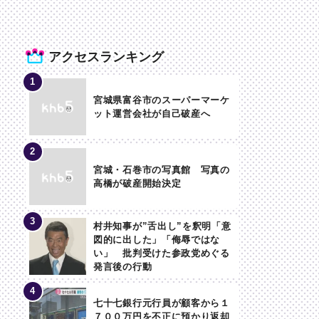
アクセスランキング
宮城県富谷市のスーパーマーケ
ット運営会社が自己破産へ
宮城・石巻市の写真館 写真の
高橋が破産開始決定
村井知事が”舌出し”を釈明「意
図的に出した」「侮辱ではな
い」 批判受けた参政党めぐる
発言後の行動
七十七銀行元行員が顧客から１
７００万円を不正に預かり返却