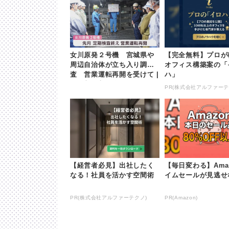
女川原発２号機 宮城県や
【完全無料】プロが
周辺自治体が立ち入り調
オフィス構築案の「
査 営業運転再開を受けて |
ハ」
khb東日本放送
PR(株式会社アルファーテ
【経営者必見】出社したく
【毎日変わる】Ama
なる！社員を活かす空間術
イムセールが見逃せ
PR(株式会社アルファーテクノ)
PR(Amazon)