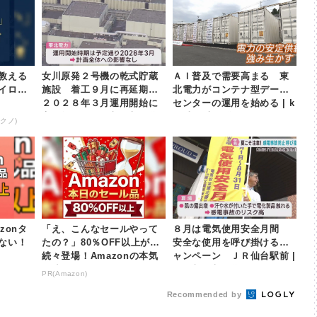
教える
女川原発２号機の乾式貯蔵
ＡＩ普及で需要高まる 東
イロ
施設 着工９月に再延期
北電力がコンテナ型データ
２０２８年３月運用開始に
センターの運用を始める | k
変更無し | khb東日本放送
hb東日本放送
クノ)
zonタ
「え、こんなセールやって
８月は電気使用安全月間
ない！
たの？」80％OFF以上が
安全な使用を呼び掛けるキ
続々登場！Amazonの本気
ャンペーン ＪＲ仙台駅前 |
が凄すぎる
khb東日本放送
PR(Amazon)
Recommended by