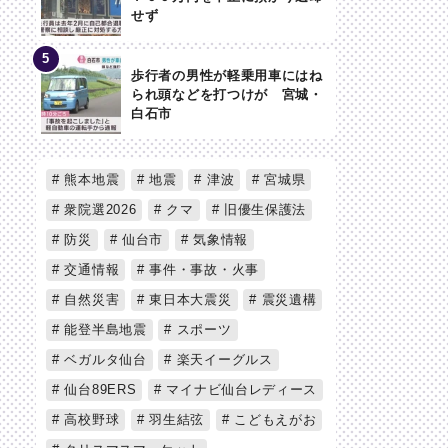
せず
歩行者の男性が軽乗用車にはね
られ頭などを打つけが 宮城・
白石市
熊本地震
地震
津波
宮城県
衆院選2026
クマ
旧優生保護法
防災
仙台市
気象情報
交通情報
事件・事故・火事
自然災害
東日本大震災
震災遺構
能登半島地震
スポーツ
ベガルタ仙台
楽天イーグルス
仙台89ERS
マイナビ仙台レディース
高校野球
羽生結弦
こどもえがお