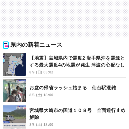
県内の新着ニュース
【地震】宮城県内で震度2 岩手県沖を震源と
する最大震度4の地震が発生 津波の心配なし
8/9 (日) 03:02
お盆の帰省ラッシュ始まる 仙台駅混雑
8/8 (土) 18:00
宮城県大崎市の国道１０８号 全面通行止め
解除
8/8 (土) 18:00