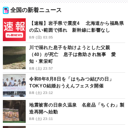
全国の新着ニュース
【速報】岩手県で震度4 北海道から福島県
の広い範囲で揺れ 新幹線に影響なし
8/9 (日) 03:05
川で溺れた息子を助けようとした父親
（40）が死亡 息子は救助され無事 愛
知・東栄町
8/8 (土) 23:57
令和8年8月8日を「はちみつ結びの日」
TOKYO結婚おうえんフェスタ開催
8/8 (土) 23:12
地震被害の日奈久温泉 名産品「ちくわ」製
造再開へ始動
8/8 (土) 23:11