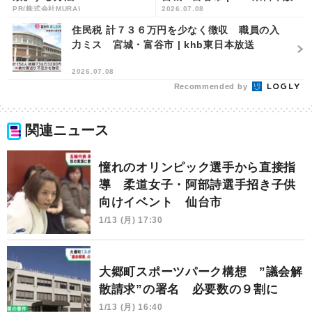
PR(株式会社MURA)
2026.07.08
送
住民税 計７３６万円を少なく徴収 職員の入
力ミス 宮城・富谷市 | khb東日本放送
2026.07.08
Recommended by
関連ニュース
憧れのオリンピック選手から直接指
導 柔道女子・阿部詩選手招き子供
向けイベント 仙台市
1/13 (月) 17:30
大郷町スポーツパーク構想 ”議会解
散請求”の署名 必要数の９割に
1/13 (月) 16:40