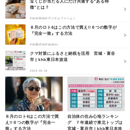
宝くじが当たる人にだけ共通する“ある特
徴”とは？
PR(合同会社デジタルファーム )
８月のロト6はこの方法で買え!!６つの数字が
『完全一致』する方法
PR(株式会社MURA)
クマ対策にふるさと納税を活用 宮城・富谷
市 | khb東日本放送
2026.06.18
８月のロト6はこの方法で買
自治体の住み心地ランキン
え!!６つの数字が『完全一
グ ７年連続で東北トップは
致』する方法
宮城・富谷市 | khb東日本放