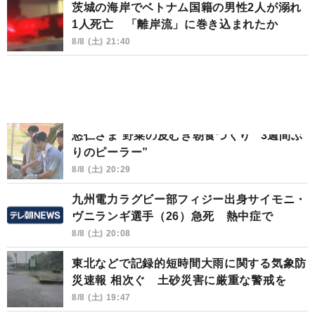
茨城の海岸でベトナム国籍の男性2人が溺れ
1人死亡 「離岸流」に巻き込まれたか
8/8 (土) 21:40
悠仁さま 野菜の皮むき朝食づくり “3週間ぶ
りのピーラー”
8/8 (土) 20:29
九州電力ラグビー部フィジー出身サイモニ・
ヴニランギ選手（26）急死 熱中症で
8/8 (土) 20:08
東北などで記録的短時間大雨に関する気象防
災速報 相次ぐ 土砂災害に厳重な警戒を
8/8 (土) 19:47