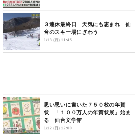
３連休最終日 天気にも恵まれ 仙
台のスキー場にぎわう
1/13 (月) 11:45
思い思いに書いた７５０枚の年賀
状 「１００万人の年賀状展」始ま
る 仙台文学館
1/12 (日) 12:00