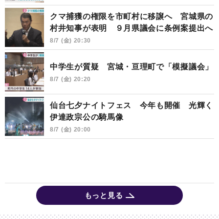
クマ捕獲の権限を市町村に移譲へ 宮城県の
村井知事が表明 ９月県議会に条例案提出へ
8/7 (金) 20:30
中学生が質疑 宮城・亘理町で「模擬議会」
8/7 (金) 20:20
仙台七夕ナイトフェス 今年も開催 光輝く
伊達政宗公の騎馬像
8/7 (金) 20:00
もっと見る