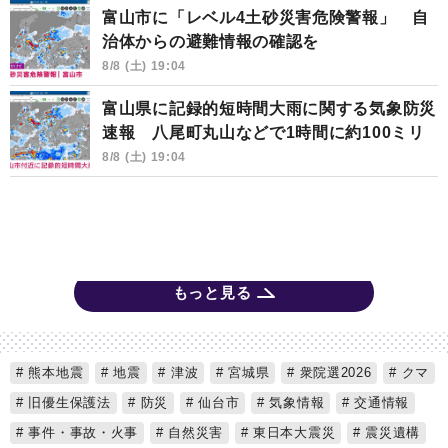
富山市に「レベル4土砂災害危険警報」 自
治体からの避難情報の確認を
8/8 (土) 19:04
富山県に記録的短時間大雨に関する気象防災
速報 八尾町丸山などで1時間に約100ミリ
8/8 (土) 19:04
もっと見る
熊本地震
地震
津波
宮城県
衆院選2026
クマ
旧優生保護法
防災
仙台市
気象情報
交通情報
事件・事故・火事
自然災害
東日本大震災
震災遺構