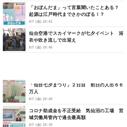
「おぼんだま」って言葉聞いたことある？
起源は江戸時代までさかのぼる！？
8/7 (金) 20:42
仙台空港でスカイマークが七夕イベント 浴
衣や吹き流しで出迎え
8/7 (金) 20:40
「仙台七夕まつり」２日目 初日の人出６６
万人
8/7 (金) 20:40
コロナ助成金を不正受給 気仙沼の工場 宮
城労働局管内で過去最高額
8/7 (金) 20:30