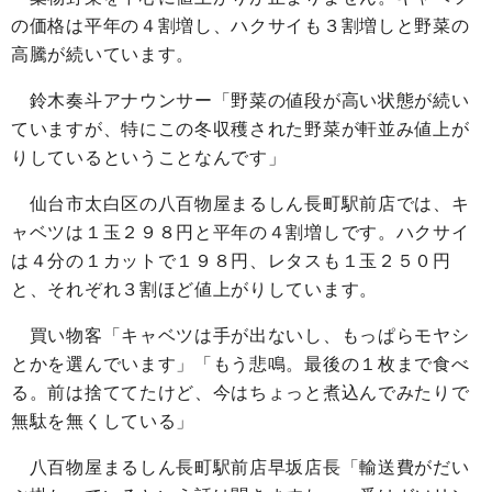
の価格は平年の４割増し、ハクサイも３割増しと野菜の
高騰が続いています。
鈴木奏斗アナウンサー「野菜の値段が高い状態が続い
ていますが、特にこの冬収穫された野菜が軒並み値上が
りしているということなんです」
仙台市太白区の八百物屋まるしん長町駅前店では、キ
ャベツは１玉２９８円と平年の４割増しです。ハクサイ
は４分の１カットで１９８円、レタスも１玉２５０円
と、それぞれ３割ほど値上がりしています。
買い物客「キャベツは手が出ないし、もっぱらモヤシ
とかを選んでいます」「もう悲鳴。最後の１枚まで食べ
る。前は捨ててたけど、今はちょっと煮込んでみたりで
無駄を無くしている」
八百物屋まるしん長町駅前店早坂店長「輸送費がだい