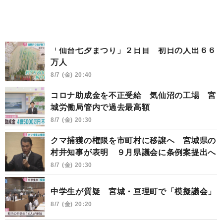
「仙台七夕まつり」２日目 初日の人出６６
万人
8/7 (金) 20:40
コロナ助成金を不正受給 気仙沼の工場 宮
城労働局管内で過去最高額
8/7 (金) 20:30
クマ捕獲の権限を市町村に移譲へ 宮城県の
村井知事が表明 ９月県議会に条例案提出へ
8/7 (金) 20:30
中学生が質疑 宮城・亘理町で「模擬議会」
8/7 (金) 20:20