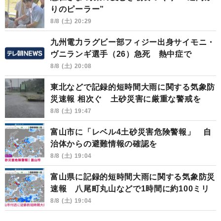
りのピーラー”
8/8 (土) 20:29
九州電力ラグビー部フィジー出身サイモニ・
ヴニランギ選手（26）急死 熱中症で
8/8 (土) 20:08
東北などで記録的短時間大雨に関する気象防
災速報 相次ぐ 土砂災害に厳重な警戒を
8/8 (土) 19:47
富山市に「レベル4土砂災害危険警報」 自
治体からの避難情報の確認を
8/8 (土) 19:04
富山県に記録的短時間大雨に関する気象防災
速報 八尾町丸山などで1時間に約100ミリ
8/8 (土) 19:04