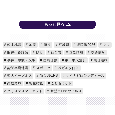
もっと見る
熊本地震
地震
津波
宮城県
衆院選2026
クマ
旧優生保護法
防災
仙台市
気象情報
交通情報
事件・事故・火事
自然災害
東日本大震災
震災遺構
能登半島地震
スポーツ
ベガルタ仙台
楽天イーグルス
仙台89ERS
マイナビ仙台レディース
高校野球
羽生結弦
こどもえがお
クリスマスマーケット
新型コロナウイルス