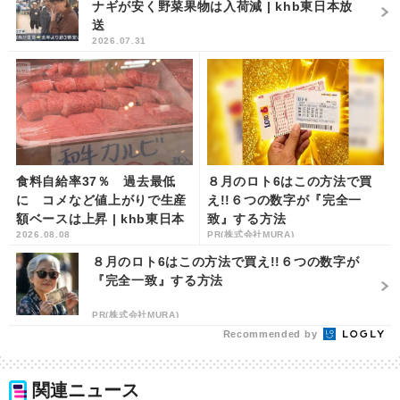
ナギが安く野菜果物は入荷減 | khb東日本放
送
2026.07.31
食料自給率37％ 過去最低
８月のロト6はこの方法で買
に コメなど値上がりで生産
え!!６つの数字が『完全一
額ベースは上昇 | khb東日本
致』する方法
2026.08.08
PR(株式会社MURA)
放送
８月のロト6はこの方法で買え!!６つの数字が
『完全一致』する方法
PR(株式会社MURA)
Recommended by
関連ニュース