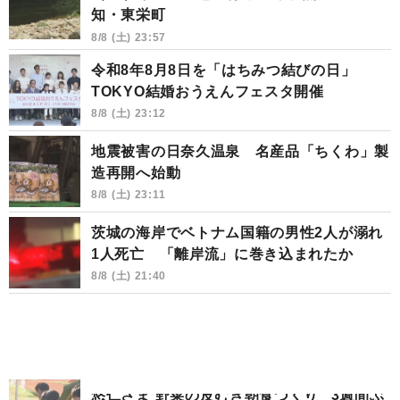
知・東栄町
8/8 (土) 23:57
令和8年8月8日を「はちみつ結びの日」
TOKYO結婚おうえんフェスタ開催
8/8 (土) 23:12
地震被害の日奈久温泉 名産品「ちくわ」製
造再開へ始動
8/8 (土) 23:11
茨城の海岸でベトナム国籍の男性2人が溺れ
1人死亡 「離岸流」に巻き込まれたか
8/8 (土) 21:40
悠仁さま 野菜の皮むき朝食づくり “3週間ぶ