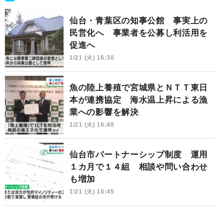
仙台・青葉区の知事公館 事実上の
民営化へ 事業者を公募し利活用を
促進へ
1/21 (火) 16:30
魚の陸上養殖で宮城県とＮＴＴ東日
本が連携協定 海水温上昇による漁
業への影響を解決
1/21 (火) 16:40
仙台市パートナーシップ制度 運用
１カ月で１４組 相談や問い合わせ
も増加
1/21 (火) 16:45