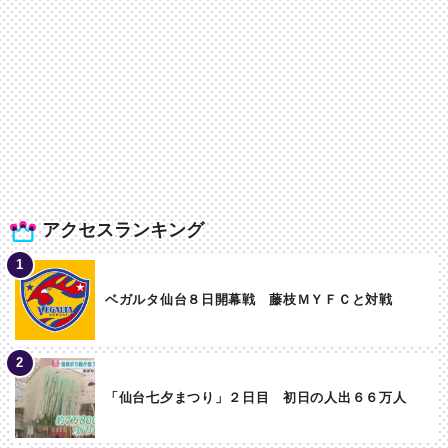
アクセスランキング
ベガルタ仙台８日開幕戦 藤枝ＭＹＦＣと対戦
「仙台七夕まつり」２日目 初日の人出６６万人