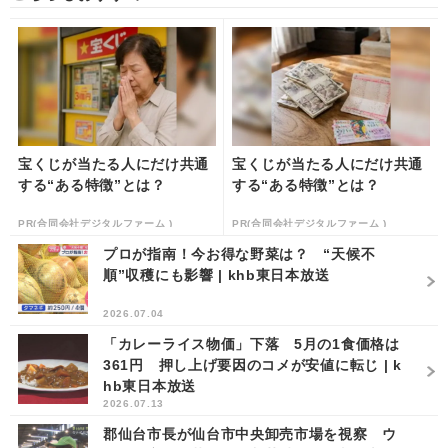
宝くじが当たる人にだけ共通
宝くじが当たる人にだけ共通
する“ある特徴”とは？
する“ある特徴”とは？
PR(合同会社デジタルファーム )
PR(合同会社デジタルファーム )
プロが指南！今お得な野菜は？ “天候不
順”収穫にも影響 | khb東日本放送
2026.07.04
「カレーライス物価」下落 5月の1食価格は
361円 押し上げ要因のコメが安値に転じ | k
hb東日本放送
2026.07.13
郡仙台市長が仙台市中央卸売市場を視察 ウ