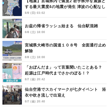
【地震】宮城県内で震度2 岩手県沖を震源と
する最大震度4の地震が発生 津波の心配なし
8/9 (日) 03:02
お盆の帰省ラッシュ始まる 仙台駅混雑
8/8 (土) 18:00
宮城県大崎市の国道１０８号 全面通行止め
解除
8/8 (土) 18:00
「おぼんだま」って言葉聞いたことある？
起源は江戸時代までさかのぼる！？
8/7 (金) 20:42
仙台空港でスカイマークが七夕イベント 浴
衣や吹き流しで出迎え
8/7 (金) 20:40