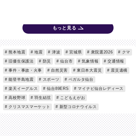
もっと見る
熊本地震
地震
津波
宮城県
衆院選2026
クマ
旧優生保護法
防災
仙台市
気象情報
交通情報
事件・事故・火事
自然災害
東日本大震災
震災遺構
能登半島地震
スポーツ
ベガルタ仙台
楽天イーグルス
仙台89ERS
マイナビ仙台レディース
高校野球
羽生結弦
こどもえがお
クリスマスマーケット
新型コロナウイルス