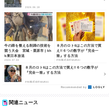
2026.06.18
牛の蹄を整える削蹄の技術を
８月のロト6はこの方法で買
競う大会 宮城・栗原市 | kh
え!!６つの数字が『完全一
b東日本放送
致』する方法
2026.07.03
PR(株式会社MURA)
８月のロト6はこの方法で買え!!６つの数字が
『完全一致』する方法
PR(株式会社MURA)
Recommended by
関連ニュース