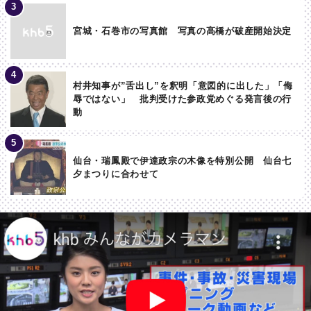
宮城・石巻市の写真館 写真の高橋が破産開始決定
村井知事が”舌出し”を釈明「意図的に出した」「侮
辱ではない」 批判受けた参政党めぐる発言後の行
動
仙台・瑞鳳殿で伊達政宗の木像を特別公開 仙台七
夕まつりに合わせて