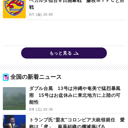
ベガルタ仙台８日開幕戦 藤枝ＭＹＦＣと対
戦
8/7 (金) 20:00
もっと見る
全国の新着ニュース
ダブル台風 13号は沖縄や奄美で猛烈暴風
雨 15号はお盆休みに東北地方に上陸の可
能性
8/8 (土) 10:36
トランプ氏“盟友”コロンビア大統領就任 愛
称は「虎」 麻薬組織の殲滅掲げる