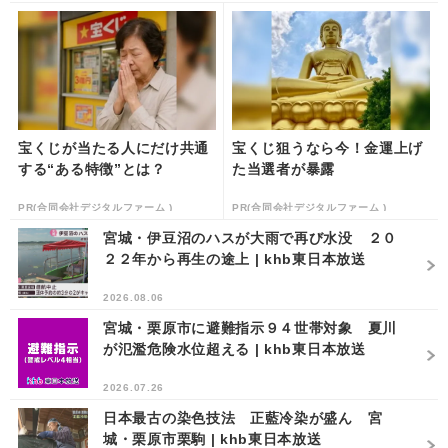
宝くじが当たる人にだけ共通
宝くじ狙うなら今！金運上げ
する“ある特徴”とは？
た当選者が暴露
PR(合同会社デジタルファーム )
PR(合同会社デジタルファーム )
宮城・伊豆沼のハスが大雨で再び水没 ２０
２２年から再生の途上 | khb東日本放送
2026.08.06
宮城・栗原市に避難指示９４世帯対象 夏川
が氾濫危険水位超える | khb東日本放送
2026.07.26
日本最古の染色技法 正藍冷染が盛ん 宮
城・栗原市栗駒 | khb東日本放送