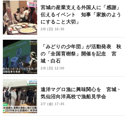
宮城の産業支える外国人に「感謝」
伝えるイベント 知事「家族のよう
にすること大切」
2/9 (日) 16:30
「みどりの少年団」が活動発表 秋
の「全国育樹祭」開催を記念 宮
城・白石
2/9 (日) 12:00
遠洋マグロ漁に興味関心を 宮城・
気仙沼向洋高校で漁船見学会
2/7 (金) 17:45