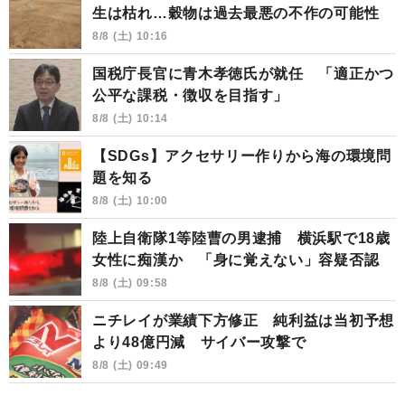
生は枯れ…穀物は過去最悪の不作の可能性
8/8 (土) 10:16
国税庁長官に青木孝徳氏が就任 「適正かつ
公平な課税・徴収を目指す」
8/8 (土) 10:14
【SDGs】アクセサリー作りから海の環境問
題を知る
8/8 (土) 10:00
陸上自衛隊1等陸曹の男逮捕 横浜駅で18歳
女性に痴漢か 「身に覚えない」容疑否認
8/8 (土) 09:58
ニチレイが業績下方修正 純利益は当初予想
より48億円減 サイバー攻撃で
8/8 (土) 09:49