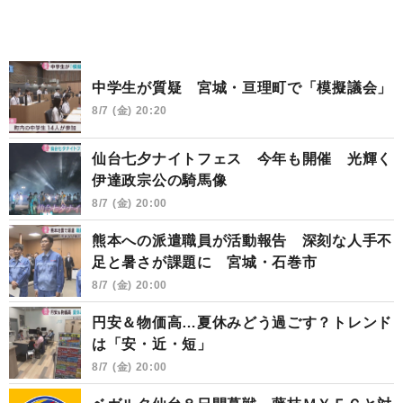
中学生が質疑 宮城・亘理町で「模擬議会」
8/7 (金) 20:20
仙台七夕ナイトフェス 今年も開催 光輝く
伊達政宗公の騎馬像
8/7 (金) 20:00
熊本への派遣職員が活動報告 深刻な人手不
足と暑さが課題に 宮城・石巻市
8/7 (金) 20:00
円安＆物価高…夏休みどう過ごす？トレンド
は「安・近・短」
8/7 (金) 20:00