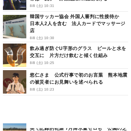
8/8 (土) 10:31
韓国サッカー協会 外国人審判に性接待か
日本人2人を含む 法人カードでマッサージ
店
8/8 (土) 10:30
飲み過ぎ防ぐU字形のグラス ビールと水を
交互に 片方だけ飲むと傾く仕組み
8/8 (土) 10:25
悠仁さま 公式行事で初のお言葉 熊本地震
の被災者にお見舞いを述べられる
8/8 (土) 10:23
英で記録的乾燥 7月降水量ゼロも 公園の芝