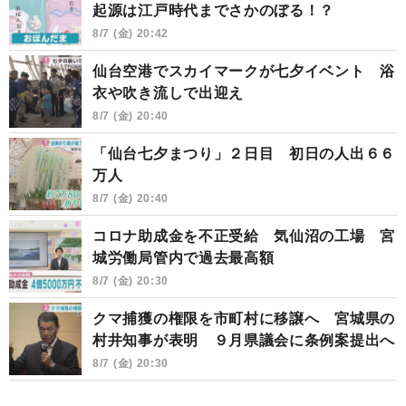
起源は江戸時代までさかのぼる！？
8/7 (金) 20:42
仙台空港でスカイマークが七夕イベント 浴
衣や吹き流しで出迎え
8/7 (金) 20:40
「仙台七夕まつり」２日目 初日の人出６６
万人
8/7 (金) 20:40
コロナ助成金を不正受給 気仙沼の工場 宮
城労働局管内で過去最高額
8/7 (金) 20:30
クマ捕獲の権限を市町村に移譲へ 宮城県の
村井知事が表明 ９月県議会に条例案提出へ
8/7 (金) 20:30